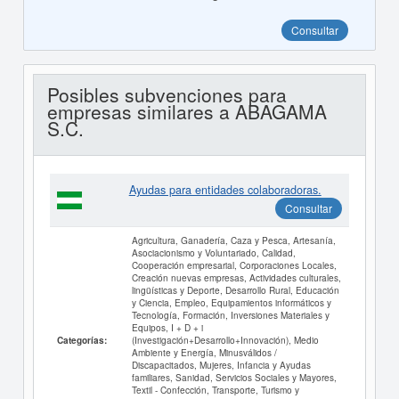
Consultar
Posibles subvenciones para
empresas similares a ABAGAMA
S.C.
Ayudas para entidades colaboradoras.
Consultar
Agricultura, Ganadería, Caza y Pesca, Artesanía,
Asociacionismo y Voluntariado, Calidad,
Cooperación empresarial, Corporaciones Locales,
Creación nuevas empresas, Actividades culturales,
lingüísticas y Deporte, Desarrollo Rural, Educación
y Ciencia, Empleo, Equipamientos informáticos y
Tecnología, Formación, Inversiones Materiales y
Equipos, I + D + i
(Investigación+Desarrollo+Innovación), Medio
Categorías:
Ambiente y Energía, Minusválidos /
Discapacitados, Mujeres, Infancia y Ayudas
familiares, Sanidad, Servicios Sociales y Mayores,
Textil - Confección, Transporte, Turismo y