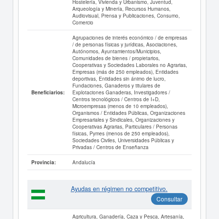
Hostelería, Vivienda y Urbanismo, Juventud,
Arqueología y Minería, Recursos Humanos,
Audiovisual, Prensa y Publicaciones, Consumo,
Comercio
Agrupaciones de interés económico / de empresas
/ de personas físicas y jurídicas, Asociaciones,
Autónomos, Ayuntamientos/Municipios,
Comunidades de bienes / propietarios,
Cooperativas y Sociedades Laborales no Agrarias,
Empresas (más de 250 empleados), Entidades
deportivas, Entidades sin ánimo de lucro,
Fundaciones, Ganaderos y titulares de
Explotaciones Ganaderas, Investigadores /
Beneficiarios:
Centros tecnológicos / Centros de I+D,
Microempresas (menos de 10 empleados),
Organismos / Entidades Públicas, Organizaciones
Empresariales y Sindicales, Organizaciones y
Cooperativas Agrarias, Particulares / Personas
físicas, Pymes (menos de 250 empleados),
Sociedades Civiles, Universidades Públicas y
Privadas / Centros de Enseñanza
Andalucía
Provincia:
Ayudas en régimen no competitivo.
Consultar
Agricultura, Ganadería, Caza y Pesca, Artesanía,