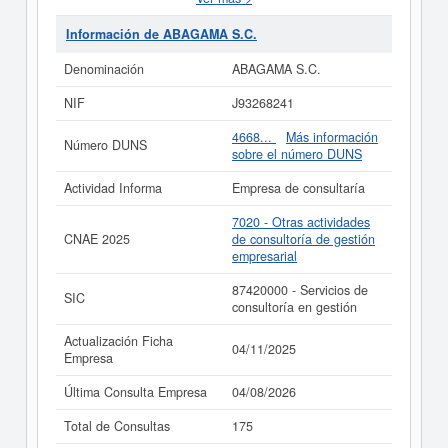
consultoría de gestión empresarial. El número de
ABAGAMA S.C.
en la clasificación del SIC es el
Información de ABAGAMA S.C.
87420000. Esta empresa acumula 175 consultas, la
última se ha producido el 04/08/2026. Consulte en esta
Denominación
ABAGAMA S.C.
página las subvenciones que esta empresa y las
relacionadas de su sector pueden optar.
NIF
J93268241
Si está interesado en conocer más datos de la empresa
4668...
Más información
Número DUNS
ABAGAMA S.C. puede
acceder inmediatamente a este
sobre el número DUNS
Informe ampliado
de ABAGAMA S.C. y consultar los
resultados de sus años de actividad, así como los
Actividad Informa
Empresa de consultaría
balances y cuentas de resultados disponibles.
7020 - Otras actividades
La última actualización del informe de empresa se ha
CNAE 2025
de consultoría de gestión
realizado el 04/11/2025.
empresarial
87420000 - Servicios de
SIC
consultoría en gestión
Actualización Ficha
04/11/2025
Empresa
Última Consulta Empresa
04/08/2026
Total de Consultas
175