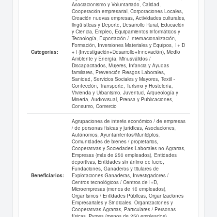
Asociacionismo y Voluntariado, Calidad,
Cooperación empresarial, Corporaciones Locales,
Creación nuevas empresas, Actividades culturales,
lingüísticas y Deporte, Desarrollo Rural, Educación
y Ciencia, Empleo, Equipamientos informáticos y
Tecnología, Exportación / Internacionalización,
Formación, Inversiones Materiales y Equipos, I + D
+ i (Investigación+Desarrollo+Innovación), Medio
Categorías:
Ambiente y Energía, Minusválidos /
Discapacitados, Mujeres, Infancia y Ayudas
familiares, Prevención Riesgos Laborales,
Sanidad, Servicios Sociales y Mayores, Textil -
Confección, Transporte, Turismo y Hostelería,
Vivienda y Urbanismo, Juventud, Arqueología y
Minería, Audiovisual, Prensa y Publicaciones,
Consumo, Comercio
Agrupaciones de interés económico / de empresas
/ de personas físicas y jurídicas, Asociaciones,
Autónomos, Ayuntamientos/Municipios,
Comunidades de bienes / propietarios,
Cooperativas y Sociedades Laborales no Agrarias,
Empresas (más de 250 empleados), Entidades
deportivas, Entidades sin ánimo de lucro,
Fundaciones, Ganaderos y titulares de
Explotaciones Ganaderas, Investigadores /
Beneficiarios:
Centros tecnológicos / Centros de I+D,
Microempresas (menos de 10 empleados),
Organismos / Entidades Públicas, Organizaciones
Empresariales y Sindicales, Organizaciones y
Cooperativas Agrarias, Particulares / Personas
físicas, Pymes (menos de 250 empleados),