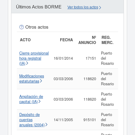
Últimos Actos BORME
Ver todos los actos
Otros actos
Nº
REG.
ACTO
FECHA
ANUNCIO
MERC.
Cierre provisional
Puerto
hoja registral
16/01/2014
17151
del
Consult
(IA)
Rosario
Puerto
Modificaciones
03/03/2006
118620
del
Consult
estatutarias
Rosario
Puerto
Ampliación de
03/03/2006
118620
del
Consult
capital (IA)
Rosario
Depósito de
Puerto
cuentas
14/11/2005
915101
del
Consult
anuales (2004)
Rosario