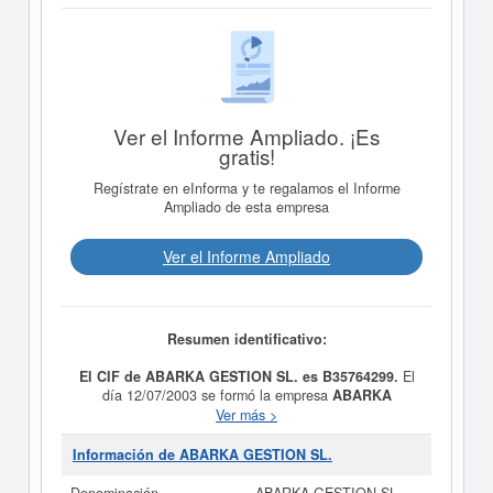
Ver el Informe Ampliado. ¡Es
gratis!
Regístrate en eInforma y te regalamos el Informe
Ampliado de esta empresa
Ver el Informe Ampliado
Resumen identificativo:
El CIF de ABARKA GESTION SL. es B35764299.
El
día 12/07/2003 se formó la empresa
ABARKA
GESTION SL.
con la finalidad de EL
Ver más >
ASESORAMIENTO, GESTION Y MEDIACION EN TODA
CLASE DE OPERACIONES INMOBILIARIAS, ASI
Información de ABARKA GESTION SL.
COMO LA ADQUISICION, TRANSMISION,
ARRENDAMIENTO, EXPLOTACION Y