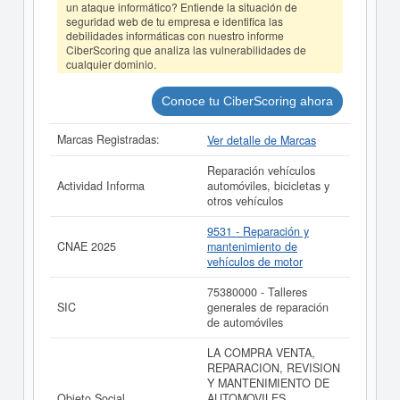
un ataque informático? Entiende la situación de
balances y cuentas de resultados disponibles.
seguridad web de tu empresa e identifica las
La última actualización del informe de empresa se ha
debilidades informáticas con nuestro informe
CiberScoring que analiza las vulnerabilidades de
realizado el 30/07/2026.
cualquier dominio.
Conoce tu CiberScoring ahora
Marcas Registradas:
Ver detalle de Marcas
Reparación vehículos
Actividad Informa
automóviles, bicicletas y
otros vehículos
9531 - Reparación y
CNAE 2025
mantenimiento de
vehículos de motor
75380000 - Talleres
SIC
generales de reparación
de automóviles
LA COMPRA VENTA,
REPARACION, REVISION
Y MANTENIMIENTO DE
Objeto Social
AUTOMOVILES,