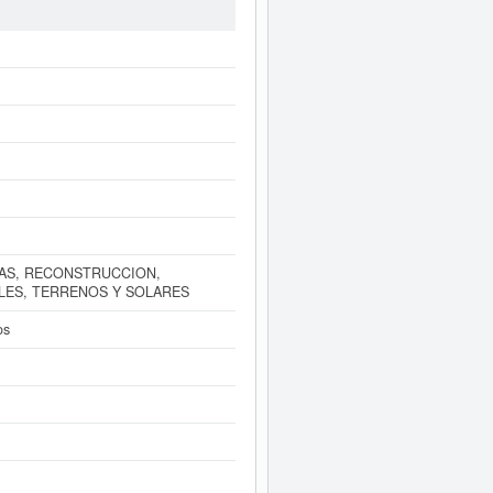
 puede optar esta empresa. Esta
en publicados 9 actos en el BORME.
ente a este Informe ampliado
de
tas de resultados disponibles.
AS, RECONSTRUCCION,
LES, TERRENOS Y SOLARES
os