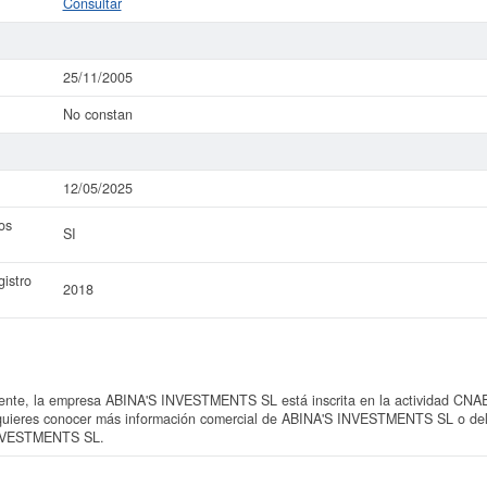
Consultar
25/11/2005
No constan
12/05/2025
os
SI
istro
2018
te, la empresa ABINA'S INVESTMENTS SL está inscrita en la actividad CNAE "
i quieres conocer más información comercial de ABINA'S INVESTMENTS SL o del s
INVESTMENTS SL.