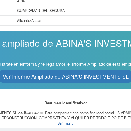
3140
GUARDAMAR DEL SEGURA
Alicante/Alacant
me ampliado de ABINA'S INVES
ístrate en eInforma y te regalamos el Informe Ampliado de esta emp
Ver Informe Ampliado de ABINA'S INVESTMENTS SL
Resumen identificativo:
TMENTS SL es B54064290.
Esta compañia tiene como finalidad social LA 
RECONSTRUCCION, COMPRAVENTA Y ALQUILER DE TODO TIPO DE BIE
 constitución el día 25/11/2005. El CNAE que tiene es 6820 - Alquiler de bien
Ver más >
 a la empresa
ABINA'S INVESTMENTS SL
es el 65190000. Esta ficha de empre