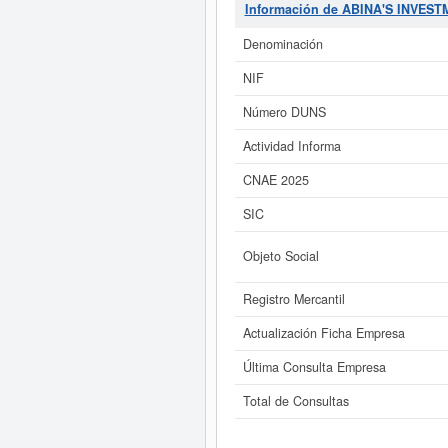
La última consulta ha sido el 
Información de ABINA'S INVES
compañía tiene un rango de capita
Denominación
Si está interesado en conocer
ABINA'S INVESTMENTS SL y cons
NIF
Número DUNS
Actividad Informa
CNAE 2025
SIC
Objeto Social
Registro Mercantil
Actualización Ficha Empresa
Última Consulta Empresa
Total de Consultas