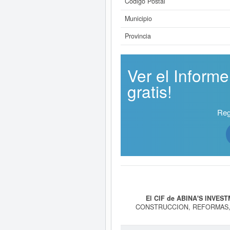
Código Postal
Municipio
Provincia
Ver el Infor
gratis!
Reg
El CIF de ABINA'S INVES
CONSTRUCCION, REFORMAS, 
SOLARES, teniendo como fecha de su
El número del SIC correspondiente