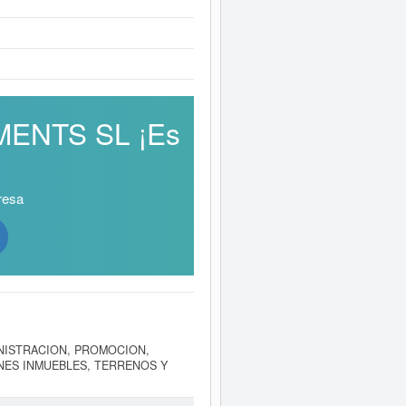
TMENTS SL ¡Es
resa
ADMINISTRACION, PROMOCION,
NES INMUEBLES, TERRENOS Y
es inmobiliarios por cuenta propia.
sa se ha consultado un total de 20.