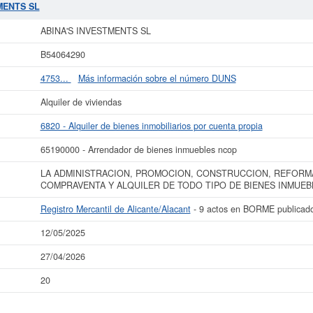
27/04/2026. En esta página puede consultar además las subvenciones a las que
TMENTS SL
l de 0 a 3.100 €. Adscrita en el Registro Mercantil de Alicante/Alacant, tien
ABINA'S INVESTMENTS SL
 más datos de la empresa ABINA'S INVESTMENTS SL puede
acceder inmediatam
ultar los resultados de sus años de actividad, así como los balances y cuen
B54064290
La última actualización del informe de empresa se ha realizado el 12/05/2025.
4753...
Más información sobre el número DUNS
Alquiler de viviendas
6820 - Alquiler de bienes inmobiliarios por cuenta propia
65190000 - Arrendador de bienes inmuebles ncop
LA ADMINISTRACION, PROMOCION, CONSTRUCCION, REFORM
COMPRAVENTA Y ALQUILER DE TODO TIPO DE BIENES INMUEB
Registro Mercantil de Alicante/Alacant
- 9 actos en BORME publicad
12/05/2025
27/04/2026
20