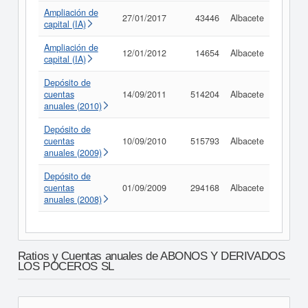
Ampliación de
27/01/2017
43446
Albacete
Consul
capital (IA)
Ampliación de
12/01/2012
14654
Albacete
Consul
capital (IA)
Depósito de
cuentas
14/09/2011
514204
Albacete
Consul
anuales (2010)
Depósito de
cuentas
10/09/2010
515793
Albacete
Consul
anuales (2009)
Depósito de
cuentas
01/09/2009
294168
Albacete
Consul
anuales (2008)
Ratios y Cuentas anuales de ABONOS Y DERIVADOS
LOS POCEROS SL