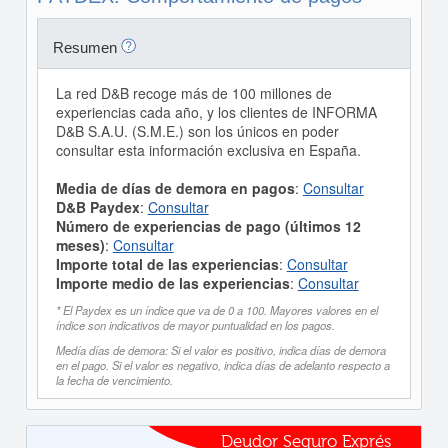
Resumen
La red D&B recoge más de 100 millones de
experiencias cada año, y los clientes de INFORMA
D&B S.A.U. (S.M.E.) son los únicos en poder
consultar esta información exclusiva en España.
Media de días de demora en pagos
:
Consultar
D&B Paydex
:
Consultar
Número de experiencias de pago (últimos 12
meses)
:
Consultar
Importe total de las experiencias
:
Consultar
Importe medio de las experiencias
:
Consultar
* El Paydex es un índice que va de 0 a 100. Mayores valores en el
índice son indicativos de mayor puntualidad en los pagos.
Medía días de demora: Si el valor es positivo, indica días de demora
en el pago. Si el valor es negativo, indica días de adelanto respecto a
la fecha de vencimiento.
Deudor Seguro Exprés