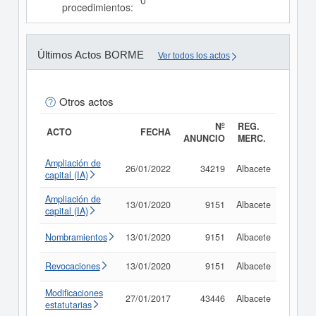
0
procedimientos:
Últimos Actos BORME
Ver todos los actos
Otros actos
Nº
REG.
ACTO
FECHA
ANUNCIO
MERC.
Ampliación de
26/01/2022
34219
Albacete
Consul
capital (IA)
Ampliación de
13/01/2020
9151
Albacete
Consul
capital (IA)
Nombramientos
13/01/2020
9151
Albacete
Consul
Revocaciones
13/01/2020
9151
Albacete
Consul
Modificaciones
27/01/2017
43446
Albacete
Consul
estatutarias