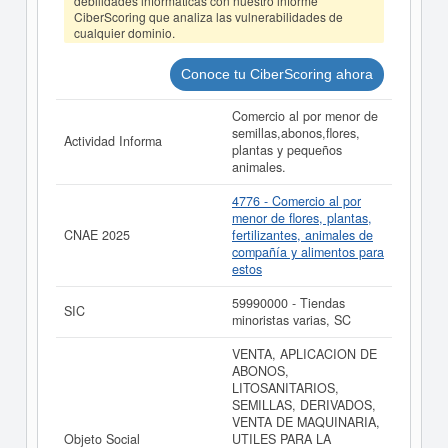
debilidades informáticas con nuestro informe
ABONOS Y DERIVADOS LOS POCEROS SL puede
CiberScoring que analiza las vulnerabilidades de
acceder inmediatamente a este Informe ampliado
de
cualquier dominio.
ABONOS Y DERIVADOS LOS POCEROS SL y consultar
los resultados de sus años de actividad, así como los
balances y cuentas de resultados disponibles.
Conoce tu CiberScoring ahora
La última actualización del informe de empresa se ha
Comercio al por menor de
realizado el 03/08/2026.
semillas,abonos,flores,
Actividad Informa
plantas y pequeños
animales.
4776 - Comercio al por
menor de flores, plantas,
CNAE 2025
fertilizantes, animales de
compañía y alimentos para
estos
59990000 - Tiendas
SIC
minoristas varias, SC
VENTA, APLICACION DE
ABONOS,
LITOSANITARIOS,
SEMILLAS, DERIVADOS,
VENTA DE MAQUINARIA,
Objeto Social
UTILES PARA LA