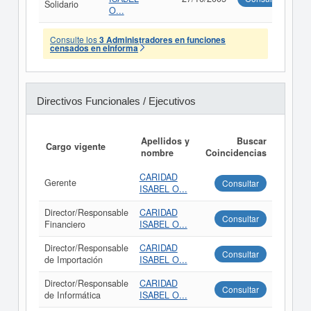
Solidario
O...
Consulte los
3 Administradores en funciones
censados en eInforma
Directivos Funcionales / Ejecutivos
Apellidos y
Buscar
Cargo vigente
nombre
Coincidencias
CARIDAD
Gerente
Consultar
ISABEL O...
Director/Responsable
CARIDAD
Consultar
Financiero
ISABEL O...
Director/Responsable
CARIDAD
Consultar
de Importación
ISABEL O...
Director/Responsable
CARIDAD
Consultar
de Informática
ISABEL O...