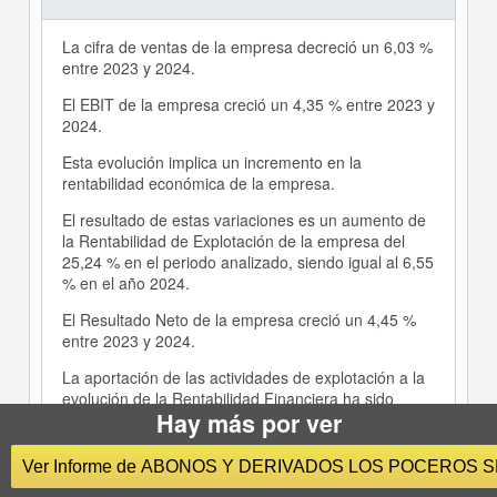
La cifra de ventas de la empresa decreció un 6,03 %
entre 2023 y 2024.
El EBIT de la empresa creció un 4,35 % entre 2023 y
2024.
Esta evolución implica un incremento en la
rentabilidad económica de la empresa.
El resultado de estas variaciones es un aumento de
la Rentabilidad de Explotación de la empresa del
25,24 % en el periodo analizado, siendo igual al 6,55
% en el año 2024.
El Resultado Neto de la empresa creció un 4,45 %
entre 2023 y 2024.
La aportación de las actividades de explotación a la
evolución de la Rentabilidad Financiera ha sido
Hay más por ver
menor que la de las actividades financieras .
El resultado de estas variaciones es un aumento de
Ver Informe de ABONOS Y DERIVADOS LOS POCEROS S
esta rentabilidad del 2,03 % en el periodo analizado,