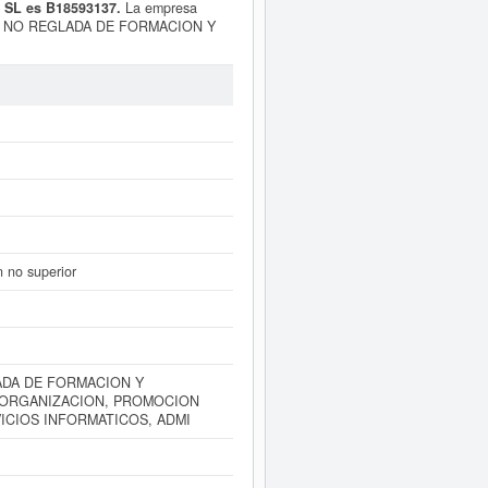
 SL es B18593137.
La empresa
ZA NO REGLADA DE FORMACION Y
 ESPANA O EN EL EXTRANJERO.
entro de la categoría CNAE 8532 -
es, la empresa
ACADEMIA EDUCA
ma consulta se ha producido el
que estén relacionadas. La empresa
n el Registro Mercantil de Granada y
tamente a este Informe ampliado
de
entas de resultados disponibles.
 no superior
ADA DE FORMACION Y
 ORGANIZACION, PROMOCION
ICIOS INFORMATICOS, ADMI