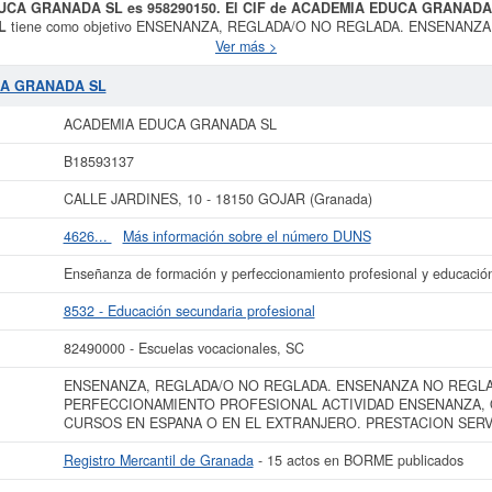
DUCA GRANADA SL es 958290150. El CIF de ACADEMIA EDUCA GRANADA
L
tiene como objetivo ENSENANZA, REGLADA/O NO REGLADA. ENSENAN
NAL ACTIVIDAD ENSENANZA, ORGANIZACION, PROMOCION CURSOS EN
Ver más >
S, ADMI y se dió del alta el día 18/12/2001. Esta empresa está incluida d
 Dentro del Sistema Internacional de Clasificación de actividades empresarial
CA GRANADA SL
n el SIC 82490000. Esta ficha de empresa ha sido consultada 56 veces, la últi
 puede consultar a qué subvenciones puede solicitar esta empresa las demás 
ACADEMIA EDUCA GRANADA SL
tiene un patrimonio aproximado de 0 a 3.100 €. Esta empresa figura inscrita e
tiene 15 actos inscritos en el BORME.
B18593137
más datos de la empresa ACADEMIA EDUCA GRANADA SL puede
acceder inmedia
CALLE JARDINES, 10 - 18150 GOJAR (Granada)
sultar los resultados de sus años de actividad, así como los balances y cu
4626...
Más información sobre el número DUNS
La última actualización del informe de empresa se ha realizado el 20/06/2024.
Enseñanza de formación y perfeccionamiento profesional y educación
8532 - Educación secundaria profesional
82490000 - Escuelas vocacionales, SC
ENSENANZA, REGLADA/O NO REGLADA. ENSENANZA NO REGL
PERFECCIONAMIENTO PROFESIONAL ACTIVIDAD ENSENANZA,
CURSOS EN ESPANA O EN EL EXTRANJERO. PRESTACION SERV
Registro Mercantil de Granada
- 15 actos en BORME publicados