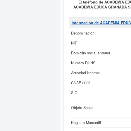
El teléfono de ACADEMIA E
ACADEMIA EDUCA GRANADA S
PERFECCIONAMIENTO PROFESIO
PRESTACION SERVICIOS INFORMATICO
Educación secundaria profesional.
Información de ACADEMIA EDU
GRANADA SL
se encuentra e
07/04/2024. En la presente página
Denominación
ACADEMIA EDUCA GRANADA SL
NIF
Si está interesado en conocer 
Domicilio social anterior
ACADEMIA EDUCA GRANADA SL y con
Número DUNS
Actividad Informa
CNAE 2025
SIC
Objeto Social
Registro Mercantil