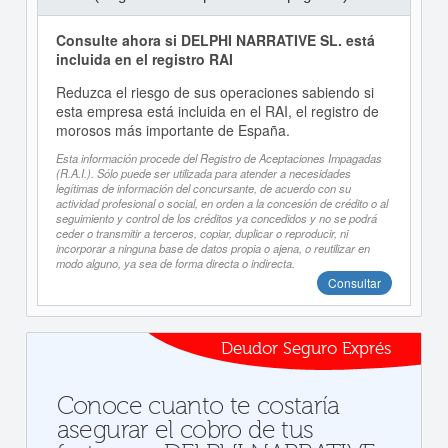
Consulte ahora si DELPHI NARRATIVE SL. está
incluida en el registro RAI
Reduzca el riesgo de sus operaciones sabiendo si
esta empresa está incluida en el RAI, el registro de
morosos más importante de España.
Esta información procede del Registro de Aceptaciones Impagadas
(R.A.I.). Sólo puede ser utilizada para atender a necesidades
legítimas de información del concursante, de acuerdo con su
actividad profesional o social, en orden a la concesión de crédito o al
seguimiento y control de los créditos ya concedidos y no se podrá
ceder o transmitir a terceros, copiar, duplicar o reproducir, ni
incorporar a ninguna base de datos propia o ajena, o reutilizar en
modo alguno, ya sea de forma directa o indirecta.
Consultar
Deudor Seguro Exprés
Conoce cuanto te costaría
asegurar el cobro de tus