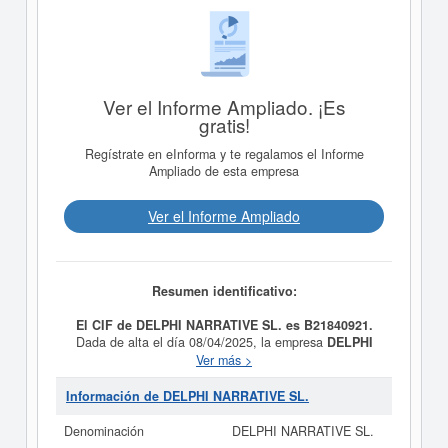
Ver el Informe Ampliado. ¡Es
gratis!
Regístrate en eInforma y te regalamos el Informe
Ampliado de esta empresa
Ver el Informe Ampliado
Resumen identificativo:
El CIF de DELPHI NARRATIVE SL. es B21840921.
Dada de alta el día 08/04/2025, la empresa
DELPHI
NARRATIVE SL.
tiene como propósito - La
Ver más >
compraventa, importación, exportación, distribución y
comercialización al por mayor y al por menor de toda
Información de DELPHI NARRATIVE SL.
clase de bienes y productos, incluyendo alimenticios,
textiles, tecnológicos, cosméticos, farmacéuticos,
Denominación
DELPHI NARRATIVE SL.
automotrices y cualquier otro tipo de mercancías, a