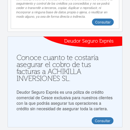
seguimiento y control de los créditos ya concedidos y no se podrá
ceder o transmitir a terceros, copiar, duplicar o reproducir, ni
incorporar a ninguna base de datos propia o ajena, o reutilizar en
modo alguno, ya sea de forma directa o indirecta.
Consultar
Deudor Seguro Exprés
Conoce cuanto te costaría
asegurar el cobro de tus
facturas a ACHIKILLA
INVERSIONES SL.
Deudor Seguro Exprés es una póliza de crédito
comercial de Cesce exclusiva para nuestros clientes
con la que podrás asegurar tus operaciones a
crédito sin necesidad de asegurar toda la cartera.
Consultar