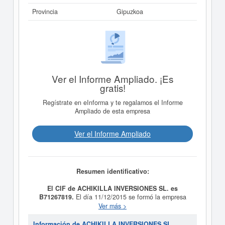
Provincia
Gipuzkoa
Ver el Informe Ampliado. ¡Es
gratis!
Regístrate en eInforma y te regalamos el Informe
Ampliado de esta empresa
Ver el Informe Ampliado
Resumen identificativo:
El CIF de ACHIKILLA INVERSIONES SL. es
B71267819.
El día 11/12/2015 se formó la empresa
ACHIKILLA INVERSIONES SL.
con la finalidad de
Ver más >
Peluquería y otros tratamientos de belleza. Otros
objetos son: La compra, venta o arrendamiento de
Información de ACHIKILLA INVERSIONES SL.