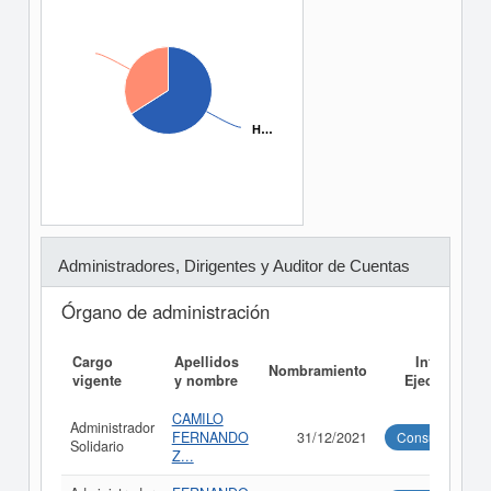
H…
H…
Administradores, Dirigentes y Auditor de Cuentas
Órgano de administración
Cargo
Apellidos
Informe
Nombramiento
vigente
y nombre
Ejecutivo
CAMILO
Administrador
FERNANDO
31/12/2021
Consultar
Solidario
Z...