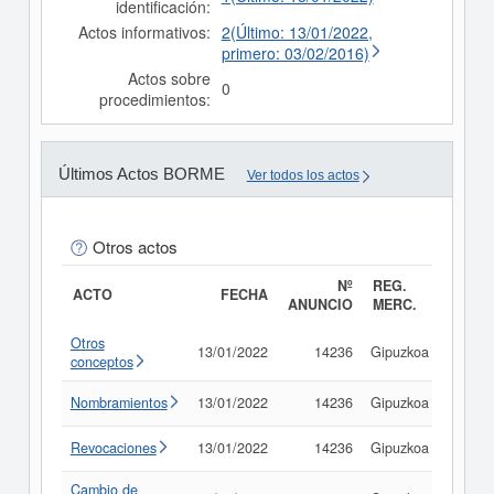
identificación:
Actos informativos:
2(Último: 13/01/2022,
primero: 03/02/2016)
Actos sobre
0
procedimientos:
Últimos Actos BORME
Ver todos los actos
Otros actos
Nº
REG.
ACTO
FECHA
ANUNCIO
MERC.
Otros
13/01/2022
14236
Gipuzkoa
Consu
conceptos
Nombramientos
13/01/2022
14236
Gipuzkoa
Consu
Revocaciones
13/01/2022
14236
Gipuzkoa
Consu
Cambio de