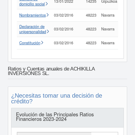
13/01/2022
14235
Gipuzkoa
Consu
domicilio social
Nombramientos
03/02/2016
48223
Navarra
Consu
Declaración de
03/02/2016
48223
Navarra
Consu
unipersonalidad
Constitución
03/02/2016
48223
Navarra
Consu
Ratios y Cuentas anuales de ACHIKILLA
INVERSIONES SL.
¿Necesitas tomar una decisión de
crédito?
Evolución de las Principales Ratios
Financieros 2023-2024