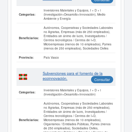
Inversiones Materiales y Equipos, I + D + i
(Investigación+Desarrollo+Innovación), Medio
Categorías:
Ambiente y Energía
Autónomos, Cooperativas y Sociedades Laborales
no Agrarias, Empresas (más de 250 empleados),
Entidades sin ánimo de lucro, Investigadores /
Beneficiarios:
Centros tecnológicos / Centros de I+D,
Microempresas (menos de 10 empleados), Pymes
(menos de 250 empleados), Sociedades Civiles
País Vasco
Provincia:
Subvenciones para el fomento de la
ecoinnovación.
Consultar
Inversiones Materiales y Equipos, I + D + i
Categorías:
(Investigación+Desarrollo+Innovación)
Autónomos, Cooperativas y Sociedades Laborales
no Agrarias, Empresas (más de 250 empleados),
Entidades sin ánimo de lucro, Investigadores /
Centros tecnológicos / Centros de I+D,
Microempresas (menos de 10 empleados),
Beneficiarios:
Organismos / Entidades Públicas, Pymes (menos
de 250 empleados), Sociedades Civiles,