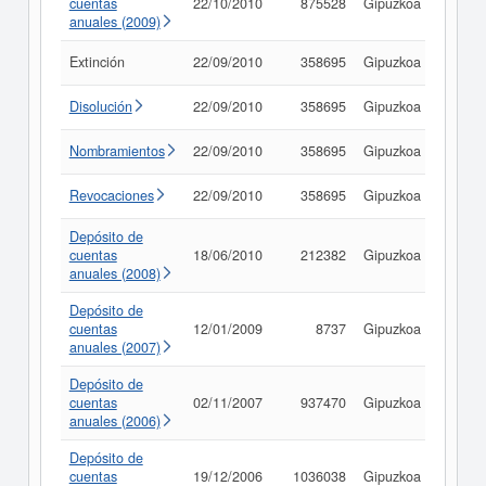
cuentas
22/10/2010
875528
Gipuzkoa
Consu
anuales (2009)
Extinción
22/09/2010
358695
Gipuzkoa
Consu
Disolución
22/09/2010
358695
Gipuzkoa
Consu
Nombramientos
22/09/2010
358695
Gipuzkoa
Consu
Revocaciones
22/09/2010
358695
Gipuzkoa
Consu
Depósito de
cuentas
18/06/2010
212382
Gipuzkoa
Consu
anuales (2008)
Depósito de
cuentas
12/01/2009
8737
Gipuzkoa
Consu
anuales (2007)
Depósito de
cuentas
02/11/2007
937470
Gipuzkoa
Consu
anuales (2006)
Depósito de
cuentas
19/12/2006
1036038
Gipuzkoa
Consu