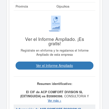
Provincia
Gipuzkoa
Ver el Informe Ampliado. ¡Es
gratis!
Regístrate en eInforma y te regalamos el Informe
Ampliado de esta empresa
Ver el Informe Ampliado
Resumen identificativo:
El CIF de ACP COMFORT DIVISION SL
(EXTINGUIDA) es B20890398.
CONSULTORIA Y
ESTUDIOS DE MERCADO, TANTO NACIONAL COMO
Ver más >
INTERNACIONAL. COMERCIO NACIONAL E
INTERNACIONAL Y REALIZACION DE ACTIVIDADES