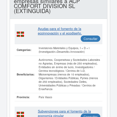
empresas similares a ACP
COMFORT DIVISION SL
(EXTINGUIDA)
Ayudas para el fomento de la
ecoinnovación y el ecodiseño.
Consultar
Inversiones Materiales y Equipos, I + D + i
Categorías:
(Investigación+Desarrollo+Innovación)
Autónomos, Cooperativas y Sociedades Laborales
no Agrarias, Empresas (más de 250 empleados),
Entidades sin ánimo de lucro, Investigadores /
Centros tecnológicos / Centros de I+D,
Microempresas (menos de 10 empleados),
Beneficiarios:
Organismos / Entidades Públicas, Pymes (menos
de 250 empleados), Sociedades Civiles,
Universidades Públicas y Privadas / Centros de
Enseñanza
País Vasco
Provincia:
Subvenciones para el fomento de la
economía circular
Consultar