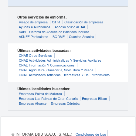
Otros servicios de eInforma:
Riesgo de empresa
Cif nif
Clasificación de empresas
Ayudas a Autónomos
Acceso online al RAI
SABI - Sistema de Análisis de Balances Ibéricos
ASNEF Particulares
BORME
Cuentas Anuales
Últimas actividades buscadas:
CNAE Otros Servicios
CNAE Actividades Administrativas Y Servicios Auxliares
CNAE Información Y Comunicaciones
CNAE Agricultura, Ganadería, Silvicultura Y Pesca
CNAE Actividades Artísticas, Recreativas Y De Entrenimiento
Últimas localidades buscadas:
Empresas Palma de Mallorca
Empresas Las Palmas de Gran Canaria
Empresas Bilbao
Empresas Alicante
Empresas Córdoba
© INFORMA D&B S.A.U. (S.M.E.)
Condiciones de Uso