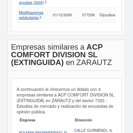
anuales (2005)
Modificaciones
01/12/2006
577206
Gipuzkoa
Consu
estatutarias
Empresas similares a
ACP
COMFORT DIVISION SL
(EXTINGUIDA)
en ZARAUTZ
A continuación le ofrecemos un listado con 4
empresas similares a ACP COMFORT DIVISION SL
(EXTINGUIDA) en ZARAUTZ y del sector 7320 -
Estudios de mercado y realización de encuestas de
opinión pública.
Empresa
Dirección
CALLE GURMENDI, 9,
KOLMAN ENGENEERING SL.