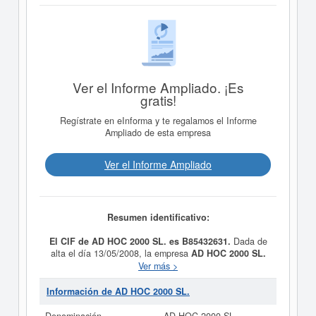
Ver el Informe Ampliado. ¡Es
gratis!
Regístrate en eInforma y te regalamos el Informe
Ampliado de esta empresa
Ver el Informe Ampliado
Resumen identificativo:
El CIF de AD HOC 2000 SL. es B85432631.
Dada de
alta el día 13/05/2008, la empresa
AD HOC 2000 SL.
tiene como propósito A) LA COMPRAVENTA DE
Ver más >
SOLARES, TERRENOS, PISOS APARTAMENTOS E
INMUEBLES EN GENERAL, TANTO RUSTICOS COMO
Información de AD HOC 2000 SL.
URBANOS.. . Su CNAE es 4399 - Otras actividades de
construcción especializada n.c.o.p.. Esta empresa está