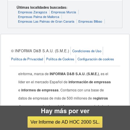
Últimas localidades buscadas:
Empresas Zaragoza
Empresas Murcia
Empresas Palma de Mallorca
Empresas Las Palmas de Gran Canaria
Empresas Bilbao
© INFORMA D&B S.A.U. (S.M.E.)
Condiciones de Uso
Política de Privacidad
Política de Cookies
Configuración de cookies
eInforma, marca de
INFORMA D&B S.A.U. (S.M.E.)
, es el
líder en el mercado Español de
información de empresas
e
informes de empresas
. Contamos con una base de
datos de empresas de más de 500 millones de
registros
de empresas
, donde podrá
buscar empresas
de todo el
Hay más por ver
mundo, más de 7 millones de agentes económicos
Ver Informe de AD HOC 2000 SL.
nacionales y acceso a Prospecta.