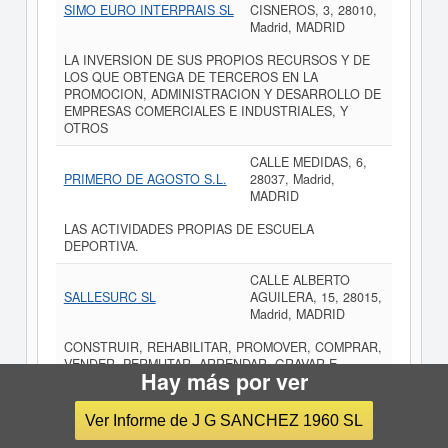
SIMO EURO INTERPRAIS SL
CISNEROS, 3, 28010,
Madrid, MADRID
LA INVERSION DE SUS PROPIOS RECURSOS Y DE
LOS QUE OBTENGA DE TERCEROS EN LA
PROMOCION, ADMINISTRACION Y DESARROLLO DE
EMPRESAS COMERCIALES E INDUSTRIALES, Y
OTROS
CALLE MEDIDAS, 6,
PRIMERO DE AGOSTO S.L.
28037, Madrid,
MADRID
LAS ACTIVIDADES PROPIAS DE ESCUELA
DEPORTIVA.
CALLE ALBERTO
SALLESURC SL
AGUILERA, 15, 28015,
Madrid, MADRID
CONSTRUIR, REHABILITAR, PROMOVER, COMPRAR,
VENDER, PERMUTAR, ARRENDAR, GRAVAR E
Hay más por ver
HIPOTECAR, ADQUIRIR Y ENAJENAR BIENES
INMUEBLES. CONSTRUCCIONES INMOBILIARIAS,
URBANIZACION Y PARCELACION DE TERRENOS.
Ver Informe de J G SANCHEZ 1960 SL
DISTRIBUCION DE ARTIC