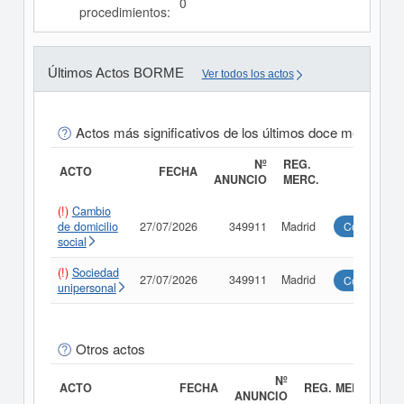
0
procedimientos:
Últimos Actos BORME
Ver todos los actos
Actos más significativos de los últimos doce meses
Nº
REG.
ACTO
FECHA
ANUNCIO
MERC.
(!)
Cambio
de domicilio
27/07/2026
349911
Madrid
Consultar
social
(!)
Sociedad
27/07/2026
349911
Madrid
Consultar
unipersonal
Otros actos
Nº
ACTO
FECHA
REG. MERC.
ANUNCIO