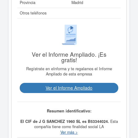
Provincia
Madrid
Otros teléfonos
Ver el Informe Ampliado. ¡Es
gratis!
Regístrate en eInforma y te regalamos el Informe
Ampliado de esta empresa
Ver el Informe Ampliado
Resumen identificativo:
El CIF de J G SANCHEZ 1960 SL es B53344024.
Esta
compañia tiene como finalidad social LA
ADMINISTRACION DE FINCAS URBANAS Y DE
Ver más >
COMUNIDADES DE PROPIETARIOS EN GENERAL LA