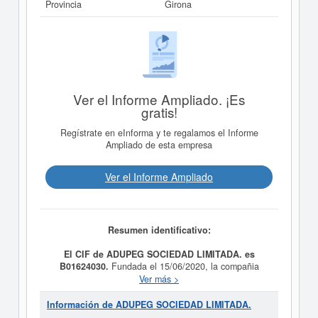
Provincia
Girona
Ver el Informe Ampliado. ¡Es
gratis!
Regístrate en eInforma y te regalamos el Informe
Ampliado de esta empresa
Ver el Informe Ampliado
Resumen identificativo:
El CIF de ADUPEG SOCIEDAD LIMITADA. es
B01624030.
Fundada el 15/06/2020, la compañia
ADUPEG SOCIEDAD LIMITADA.
tiene como finalidad
Ver más >
La dirección, gestión y administración de las actividades
empresariales, industriales y comerciales de toda clase
Información de ADUPEG SOCIEDAD LIMITADA.
de entidades y sociedades, mediante la tenencia de