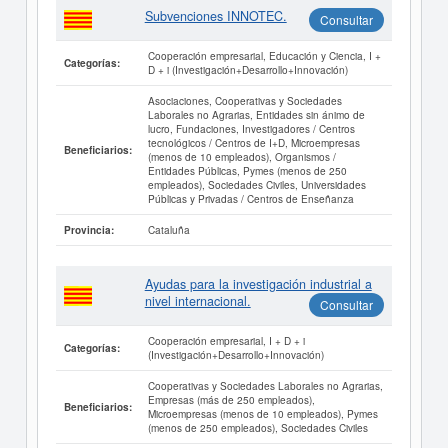
Subvenciones INNOTEC.
Consultar
Cooperación empresarial, Educación y Ciencia, I +
Categorías:
D + i (Investigación+Desarrollo+Innovación)
Asociaciones, Cooperativas y Sociedades
Laborales no Agrarias, Entidades sin ánimo de
lucro, Fundaciones, Investigadores / Centros
tecnológicos / Centros de I+D, Microempresas
Beneficiarios:
(menos de 10 empleados), Organismos /
Entidades Públicas, Pymes (menos de 250
empleados), Sociedades Civiles, Universidades
Públicas y Privadas / Centros de Enseñanza
Cataluña
Provincia:
Ayudas para la investigación industrial a
nivel internacional.
Consultar
Cooperación empresarial, I + D + i
Categorías:
(Investigación+Desarrollo+Innovación)
Cooperativas y Sociedades Laborales no Agrarias,
Empresas (más de 250 empleados),
Beneficiarios:
Microempresas (menos de 10 empleados), Pymes
(menos de 250 empleados), Sociedades Civiles