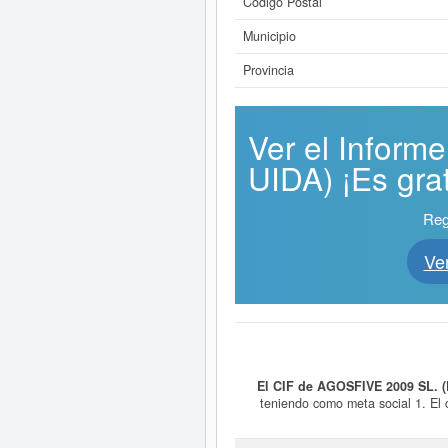
Código Postal
Municipio
Provincia
Ver el Infor
UIDA) ¡Es grat
Reg
Ve
El CIF de AGOSFIVE 2009 SL. 
teniendo como meta social 1. El 
grasas lubricantes en estaciones de
en tiendas de estaciones de. 