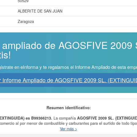
50529
ALBERITE DE SAN JUAN
Zaragoza
me ampliado de AGOSFIVE 2009
is!
ístrate en eInforma y te regalamos el Informe Ampliado de esta emp
r Informe Ampliado de AGOSFIVE 2009 SL. (EXTINGUI
Resumen identificativo:
(EXTINGUIDA) es B99366213.
La compañía
AGOSFIVE 2009 SL. (EXTINGUI
comercio al por menor de combustible y carburantes para el surtido de todo tipo
 servicios o gasolineras. 2. El comercio al por menor de toda clase de artículos
Ver más >
Está incluida en la clase CNAE 4730 - Comercio al por menor de combustible pa