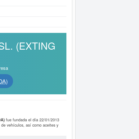
 SL. (EXTING
resa
DA)
DA)
fue fundada el día 22/01/2013
 de vehículos, así como aceites y
, incluyendo alimentación y bebidas,
ra la automoción. Dentro de la