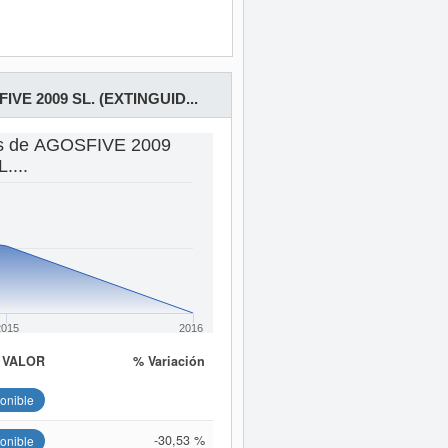
IVE 2009 SL. (EXTINGUID...
as de AGOSFIVE 2009
....
2015
2016
VALOR
% Variación
onible
-30,53 %
onible