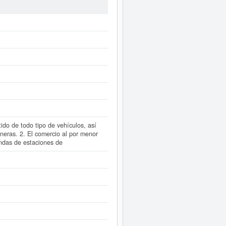
Esta ficha cuenta con 28 consultas,
 puede solicitar lo puede hacer en
FIVE 2009 SL. (EXTINGUIDA)
está
tos.
iatamente a este Informe ampliado
 cuentas de resultados disponibles.
ido de todo tipo de vehículos, así
ineras. 2. El comercio al por menor
endas de estaciones de