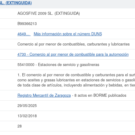
resas SIC,
AGOSFIVE 2009 SL. (EXTINGUIDA)
dispone del número 55410000. 
SL. (EXTINGUIDA)
do la última consulta. Para consultar las subvenciones que la presente empresa
ocial aproximado de esta compañía es de 3.100 a 60.000 €. La compañía
AGOS
AGOSFIVE 2009 SL. (EXTINGUIDA)
crita en el Registro Mercantil de Zaragoza, y tiene publicados en el BORME 8 ac
B99366213
ás datos de la empresa AGOSFIVE 2009 SL. (EXTINGUIDA) puede
acceder inmed
y consultar los resultados de sus años de actividad, así como los balances y
4649...
Más información sobre el número DUNS
La última actualización del informe de empresa se ha realizado el 29/05/2025.
Comercio al por menor de combustibles, carburantes y lubricantes
4730 - Comercio al por menor de combustible para la automoción
55410000 - Estaciones de servicio y gasolineras
1. El comercio al por menor de combustible y carburantes para el surt
como aceites y grasas lubricantes en estaciones de servicios o gasol
de toda clase de artículos, incluyendo alimentación y bebidas, en ti
Registro Mercantil de Zaragoza
- 8 actos en BORME publicados
29/05/2025
13/02/2018
28