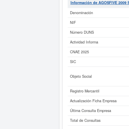
clasificación de numeración de emp
Información de AGOSFIVE 2009 
donde el 13/02/2018 se ha produci
esta misma página. El patrimonio s
Denominación
ins
NIF
Si está interesado en conocer m
de AGOSFIVE 2009 SL. (EXTINGUIDA) 
Número DUNS
Actividad Informa
CNAE 2025
SIC
Objeto Social
Registro Mercantil
Actualización Ficha Empresa
Última Consulta Empresa
Total de Consultas