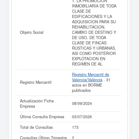
1. LA PROMOCION
INMOBILIARIA DE TODA
La última actualización del informe de empresa se ha
CLASE DE
realizado el 08/09/2024.
EDIFICACIONES Y LA
ADQUISICION PARA SU
REHABILITACION,
Objeto Social
CAMBIO DE DESTINO Y
DE USO, DE TODA
CLASE DE FINCAS
RUSTICAS Y URBANAS,
ASI COMO POSTERIOR
EXPLOTACION EN
REGIMEN DE AL
Registro Mercantil de
Valencia/València
- 31
Registro Mercantil
actos en BORME
publicados
Actualización Ficha
08/09/2024
Empresa
Última Consulta Empresa
03/07/2026
Total de Consultas
173
Consultas Último Trimestre
2