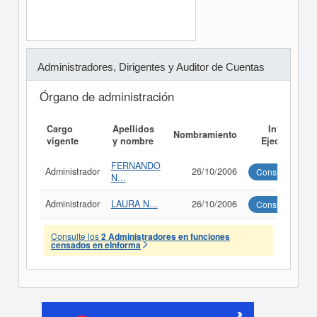
Administradores, Dirigentes y Auditor de Cuentas
Órgano de administración
Cargo
Apellidos
Informe
Nombramiento
vigente
y nombre
Ejecutivo
FERNANDO
Administrador
26/10/2006
Consultar
N...
Administrador
LAURA N...
26/10/2006
Consultar
Consulte los
2 Administradores en funciones
censados en eInforma