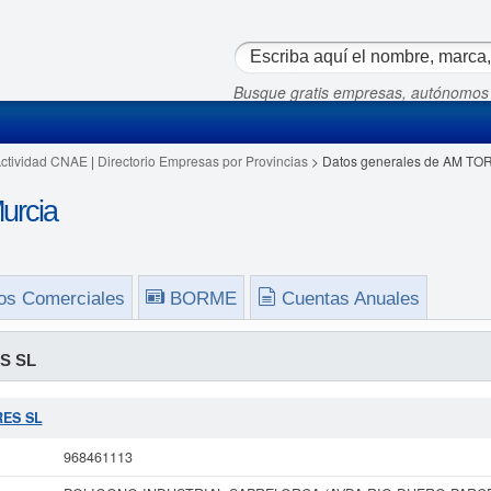
Busque gratis empresas, autónomos
Actividad CNAE
|
Directorio Empresas por Provincias
> Datos generales de AM TO
rcia
os Comerciales
BORME
Cuentas Anuales
S SL
RES SL
968461113