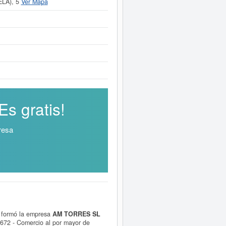
LA), 5
Ver Mapa
s gratis!
resa
e formó la empresa
AM TORRES SL
2 - Comercio al por mayor de