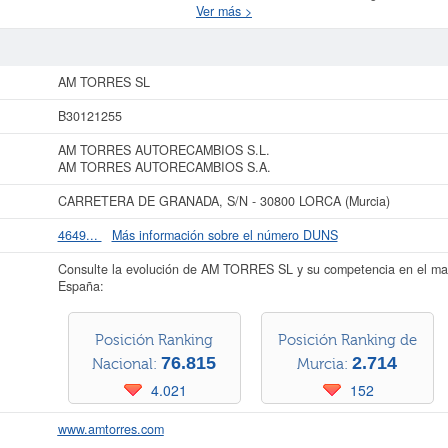
culos de motor. La empresa
AM TORRES SL
se encuentra en la clasificación SI
Ver más >
 se compone de un total de 20. La ficha contabiliza un total de 1.444 consulta
 similiares pueden aspirar a algunas subvenciones. Descubra a cuales desde aq
 de actos publicados en el BORME sobre esta empresa es de 29 y figura en el 
AM TORRES SL
s datos de la empresa AM TORRES SL puede
acceder inmediatamente a este In
esultados de sus años de actividad, así como los balances y cuentas de resulta
B30121255
tivo TOP 100.000 EMPRESAS. Este distintivo se otorga a las principales empr
AM TORRES AUTORECAMBIOS S.L.
facturación.
AM TORRES AUTORECAMBIOS S.A.
La última actualización del informe de empresa se ha realizado el 03/08/2026.
CARRETERA DE GRANADA, S/N - 30800 LORCA (Murcia)
4649...
Más información sobre el número DUNS
Consulte la evolución de AM TORRES SL y su competencia en el m
España:
Posición Ranking
Posición Ranking de
76.815
2.714
Nacional:
Murcia:
4.021
152
www.amtorres.com