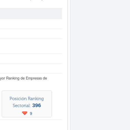
C correspondiente a la actividad
s. La última visualización es del
uí. Su capital se sitúa alrededor
Registro Mercantil de Murcia.
forme ampliado
de AM TORRES SL y
dos disponibles.
esas españolas por volumen de
ayor Ranking de Empresas de
Posición Ranking
396
Sectorial:
9