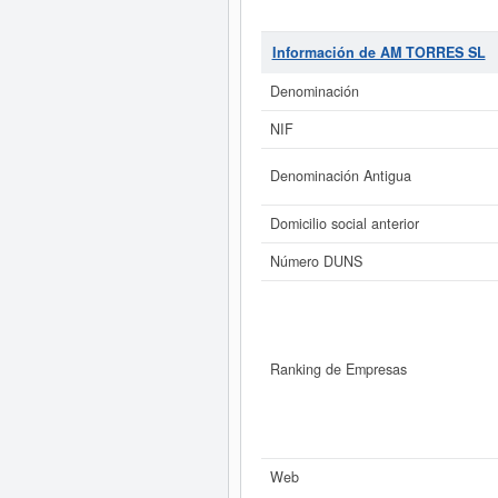
repuestos y accesorios de vehí
50130000. El equipo de empleados
08/08/2026. Esta empresa y otras
Información de AM TORRES SL
mayor de 60.000 €. El número
Denominación
Si está interesado en conocer má
consultar los r
NIF
AM TORRES SL tiene el distin
Denominación Antigua
Domicilio social anterior
Número DUNS
Ranking de Empresas
Web