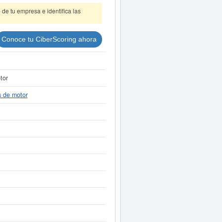
de tu empresa e identifica las
Conoce tu CiberScoring ahora
tor
s de motor