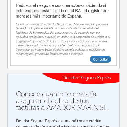
Reduzca el riesgo de sus operaciones sabiendo si
esta empresa está incluida en el RAI, el registro de
morosos más importante de España.
Esta información procede del Registro de Aceptaciones Impagadas
(R.A.I.). Sólo puede ser utilizada para atender a necesidades
legítimas de información del concursante, de acuerdo con su
actividad profesional o social, en orden a la concesión de crédito o al
seguimiento y control de los créditos ya concedidos y no se podrá
ceder o transmitir a terceros, copiar, duplicar o reproducir, ni
incorporar a ninguna base de datos propia o ajena, o reutilizar en
modo alguno, ya sea de forma directa o indirecta.
Consultar
Deudor Seguro Exprés
Conoce cuanto te costaría
asegurar el cobro de tus
facturas a AMADOR MARIN SL
Deudor Seguro Exprés es una póliza de crédito
comercial de Cesce exclusiva para nuestros clientes