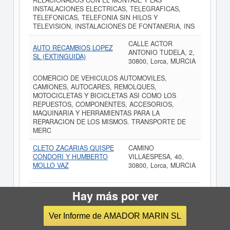
RELACIONADOS CON EL MONTAJE Y LAS
INSTALACIONES ELECTRICAS, TELEGRAFICAS,
TELEFONICAS, TELEFONIA SIN HILOS Y
TELEVISION, INSTALACIONES DE FONTANERIA, INS
CALLE ACTOR
AUTO RECAMBIOS LOPEZ
ANTONIO TUDELA, 2,
SL (EXTINGUIDA)
30800, Lorca, MURCIA
COMERCIO DE VEHICULOS AUTOMOVILES,
CAMIONES, AUTOCARES, REMOLQUES,
MOTOCICLETAS Y BICICLETAS ASI COMO LOS
REPUESTOS, COMPONENTES, ACCESORIOS,
MAQUINARIA Y HERRAMIENTAS PARA LA
REPARACION DE LOS MISMOS. TRANSPORTE DE
MERC
CLETO ZACARIAS QUISPE
CAMINO
CONDORI Y HUMBERTO
VILLAESPESA, 40,
MOLLO VAZ
30800, Lorca, MURCIA
Hay más por ver
Preguntas frecuentes sobre
Ver Informe de AMADOR MARIN SL
AMADOR MARIN SL