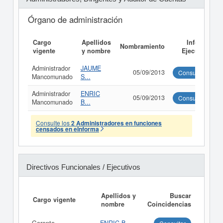
Órgano de administración
Cargo
Apellidos
Informe
Nombramiento
vigente
y nombre
Ejecutivo
Administrador
JAUME
05/09/2013
Consultar
Mancomunado
S...
Administrador
ENRIC
05/09/2013
Consultar
Mancomunado
B...
Consulte los
2 Administradores en funciones
censados en eInforma
Directivos Funcionales / Ejecutivos
Apellidos y
Buscar
Cargo vigente
nombre
Coincidencias