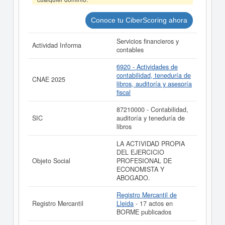
La última actualización del informe de empresa se ha
realizado el 06/08/2026.
Conoce tu CiberScoring ahora
Servicios financieros y
Actividad Informa
contables
6920 - Actividades de
contabilidad, teneduría de
CNAE 2025
libros, auditoría y asesoría
fiscal
87210000 - Contabilidad,
SIC
auditoría y teneduría de
libros
LA ACTIVIDAD PROPIA
DEL EJERCICIO
Objeto Social
PROFESIONAL DE
ECONOMISTA Y
ABOGADO.
Registro Mercantil de
Registro Mercantil
Lleida
- 17 actos en
BORME publicados