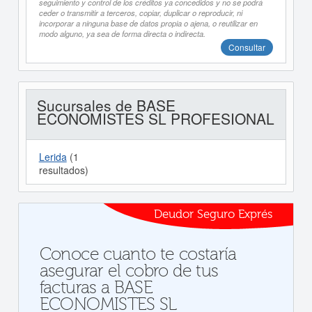
seguimiento y control de los créditos ya concedidos y no se podrá
ceder o transmitir a terceros, copiar, duplicar o reproducir, ni
incorporar a ninguna base de datos propia o ajena, o reutilizar en
modo alguno, ya sea de forma directa o indirecta.
Consultar
Sucursales de BASE
ECONOMISTES SL PROFESIONAL
Lerida
(1
resultados)
Deudor Seguro Exprés
Conoce cuanto te costaría
asegurar el cobro de tus
facturas a BASE
ECONOMISTES SL