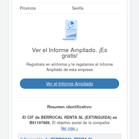
Provincia
Sevilla
Ver el Informe Ampliado. ¡Es
gratis!
Regístrate en eInforma y te regalamos el Informe
Ampliado de esta empresa
Ver el Informe Ampliado
Resumen identificativo:
El CIF de BERROCAL RENTA SL (EXTINGUIDA) es
B91197889.
El objetivo social de la compañia
BERROCAL RENTA SL (EXTINGUIDA)
es
Ver más >
COMPRAVENTA DE VEHICULOS AUTOMOVILES. y fue
creada el día 21/03/2002. La clase CNAE a la que