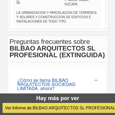
SL
VIZCAYA
LA URBANIZACION Y PARCELACION DE TERRENOS
Y SOLARES Y CONSTRUCCION DE EDIFICIOS E
INSTALACIONES DE TODO TIPO
Preguntas frecuentes sobre
BILBAO ARQUITECTOS SL
PROFESIONAL (EXTINGUIDA)
¿Cómo se llama BILBAO
ARQUITECTOS SOCIEDAD
LIMITADA. ahora?
Hay más por ver
El nombre actual de BILBAO ARQUITECTOS
SOCIEDAD LIMITADA. es BILBAO
Ver Informe de BILBAO ARQUITECTOS SL PROFESIONAL
ARQUITECTOS SL PROFESIONAL
(EXTINGUIDA)