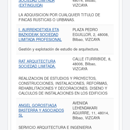
SOCIEDAD LIMITADA
48014, Bilbao,
(EXTINGUIDA)
VIZCAYA
LA ADQUISICION POR CUALQUIER TITULO DE
FINCAS RUSTICAS O URBANAS.
I. AURREKOETXEA ETA
PLAZA PEDRO
BAZKIDEAK SOCIEDAD
EGUILLOR, 2, 48008,
LIMITADA PROFESIONAL
Bilbao, VIZCAYA
Gestión y explotación de estudio de arquitectura.
CALLE ITURRIBIDE, 8,
RAT ARQUITECTURA
48006, Bilbao,
SOCIEDAD LIMITADA.
VIZCAYA
REALIZACION DE ESTUDIOS Y PROYECTOS,
CONSTRUCCIONES, INSTALACIONES, REFORMAS,
REHABILITACIONES Y DECORACIONES. DISENO Y
CALCULOS DE INSTALACIONES EN LOS EDIFICIOS
AVENIDA
ANGEL GOROSTIAGA
LEHENDAKARI
BASTERRA Y ASOCIADOS
AGUIRRE, 11, 48014,
SL
Bilbao, VIZCAYA
SERVICIO ARQUITECTURA E INGENIERIA