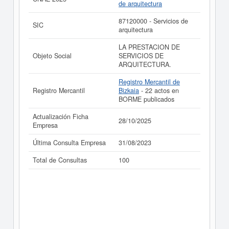
de arquitectura
Informe ampliado
de BILBAO ARQUITECTOS SL
PROFESIONAL (EXTINGUIDA) y consultar los
87120000 - Servicios de
SIC
resultados de sus años de actividad, así como los
arquitectura
balances y cuentas de resultados disponibles.
LA PRESTACION DE
La última actualización del informe de empresa se ha
Objeto Social
SERVICIOS DE
realizado el 28/10/2025.
ARQUITECTURA.
Registro Mercantil de
Registro Mercantil
Bizkaia
- 22 actos en
BORME publicados
Actualización Ficha
28/10/2025
Empresa
Última Consulta Empresa
31/08/2023
Total de Consultas
100