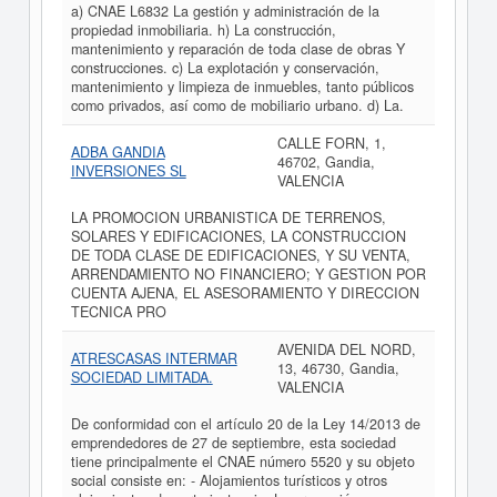
a) CNAE L6832 La gestión y administración de la
propiedad inmobiliaria. h) La construcción,
mantenimiento y reparación de toda clase de obras Y
construcciones. c) La explotación y conservación,
mantenimiento y limpieza de inmuebles, tanto públicos
como privados, así como de mobiliario urbano. d) La.
CALLE FORN, 1,
ADBA GANDIA
46702, Gandia,
INVERSIONES SL
VALENCIA
LA PROMOCION URBANISTICA DE TERRENOS,
SOLARES Y EDIFICACIONES, LA CONSTRUCCION
DE TODA CLASE DE EDIFICACIONES, Y SU VENTA,
ARRENDAMIENTO NO FINANCIERO; Y GESTION POR
CUENTA AJENA, EL ASESORAMIENTO Y DIRECCION
TECNICA PRO
AVENIDA DEL NORD,
ATRESCASAS INTERMAR
13, 46730, Gandia,
SOCIEDAD LIMITADA.
VALENCIA
De conformidad con el artículo 20 de la Ley 14/2013 de
emprendedores de 27 de septiembre, esta sociedad
tiene principalmente el CNAE número 5520 y su objeto
social consiste en: - Alojamientos turísticos y otros