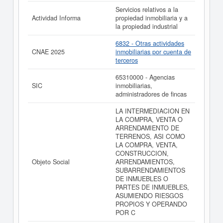
como los balances y cuentas de resultados disponibles.
Servicios relativos a la
Actividad Informa
propiedad inmobiliaria y a
La última actualización del informe de empresa se ha
la propiedad industrial
realizado el 09/06/2026.
6832 - Otras actividades
CNAE 2025
inmobiliarias por cuenta de
terceros
65310000 - Agencias
SIC
inmobiliarias,
administradores de fincas
LA INTERMEDIACION EN
LA COMPRA, VENTA O
ARRENDAMIENTO DE
TERRENOS, ASI COMO
LA COMPRA, VENTA,
CONSTRUCCION,
Objeto Social
ARRENDAMIENTOS,
SUBARRENDAMIENTOS
DE INMUEBLES O
PARTES DE INMUEBLES,
ASUMIENDO RIESGOS
PROPIOS Y OPERANDO
POR C