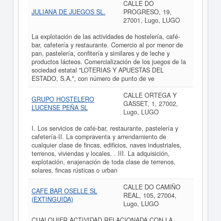
CALLE DO
JULIANA DE JUEGOS SL.
PROGRESO, 19,
27001, Lugo, LUGO
La explotación de las actividades de hostelería, café-
bar, cafetería y restaurante. Comercio al por menor de
pan, pastelería, confitería y similares y de leche y
productos lácteos. Comercialización de los juegos de la
sociedad estatal "LOTERIAS Y APUESTAS DEL
ESTADO, S.A.", con número de punto de ve
CALLE ORTEGA Y
GRUPO HOSTELERO
GASSET, 1, 27002,
LUCENSE PEÑA SL
Lugo, LUGO
I. Los servicios de café-bar, restaurante, pastelería y
cafetería-II. La compraventa y arrendamiento de
cualquier clase de fincas, edificios, naves industriales,
terrenos, viviendas y locales. . III. La adquisición,
explotación, enajenación de toda clase de terrenos,
solares, fincas rústicas o urban
CALLE DO CAMIÑO
CAFE BAR OSELLE SL
REAL, 105, 27004,
(EXTINGUIDA)
Lugo, LUGO
CUALQUIER ACTIVIDAD RELACIONADA CON LA