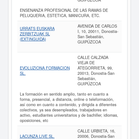
GUIPÚZCOA
ENSENANZA PROFESIONAL DE LAS RAMAS DE
PELUQUERIA, ESTETICA, MANICURA, ETC.
AVENIDA DE CARLOS
URRATS EUSKARA
I, 10, 20011, Donostia-
ZERBITZUAK SL
San Sebastián,
(EXTINGUIDA)
GUIPÚZCOA
CALLE CALZADA
VIEJA DE
EVOLUZIONA FORMACION
ATEGORRIETA, 99,
SL.
20013, Donostia-San
Sebastián,
GUIPÚZCOA
La formación en sentido amplio, tanto en cuanto a
forma, presencial, a distancia, online o teleformación,
así como en cuanto a contenido, y dirigida a diferentes
colectivos, ya sea desempleados, trabajadores en
activo, estudiantes universitarios y de bachiller, idiomas,
oposiciones, etc
CALLE URBIETA, 16,
LACUNZA LIVE SL.
20006, Donostia-San