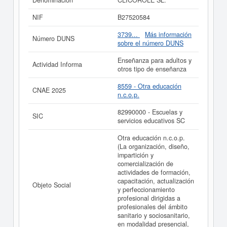
Denominación
CLICOROLE SL.
presencial, online o mixta). Etc.,. Está dentro de la
categoría CNAE 8559 - Otra educación n.c.o.p.. La
NIF
B27520584
empresa
CLICOROLE SL.
se encuentra en la
clasificación SIC correspondiente a la actividad
3739...
Más información
Número DUNS
82990000. La ficha contabiliza un total de 1 consultas.
sobre el número DUNS
La última visualización es del 01/06/2026. Esta empresa
y otras similiares pueden aspirar a algunas
Enseñanza para adultos y
Actividad Informa
subvenciones. Descubra a cuales desde aquí. Su capital
otros tipo de enseñanza
se sitúa alrededor de 0 a 3.100 €. El número de actos
publicados en el BORME sobre esta empresa es de 3 y
8559 - Otra educación
CNAE 2025
figura en el Registro Mercantil de Gipuzkoa.
n.c.o.p.
Si está interesado en conocer más datos de la empresa
82990000 - Escuelas y
SIC
CLICOROLE SL. puede
acceder inmediatamente a este
servicios educativos SC
Informe ampliado
de CLICOROLE SL.
Otra educación n.c.o.p.
La última actualización del informe de empresa se ha
(La organización, diseño,
realizado el 10/04/2026.
impartición y
comercialización de
actividades de formación,
capacitación, actualización
Objeto Social
y perfeccionamiento
profesional dirigidas a
profesionales del ámbito
sanitario y sociosanitario,
en modalidad presencial,