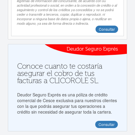
legítimas de información del concursante, de acuerdo con su
actividad profesional o social, en orden a la concesión de crédito o al
seguimiento y control de los créditos ya concedidos y no se podrá
ceder o transmitir a terceros, copiar, duplicar o reproducir, ni
incorporar a ninguna base de datos propia o ajena, o reutilizar en
modo alguno, ya sea de forma directa o indirecta.
Consultar
Deudor Seguro Exprés
Conoce cuanto te costaría
asegurar el cobro de tus
facturas a CLICOROLE SL.
Deudor Seguro Exprés es una póliza de crédito
comercial de Cesce exclusiva para nuestros clientes
con la que podrás asegurar tus operaciones a
crédito sin necesidad de asegurar toda la cartera.
Consultar