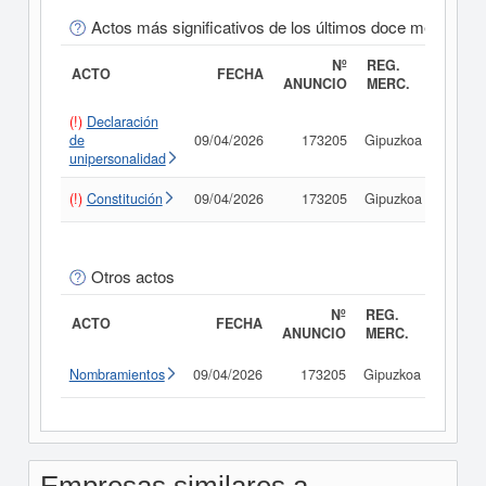
Actos más significativos de los últimos doce meses
Nº
REG.
ACTO
FECHA
ANUNCIO
MERC.
(!)
Declaración
de
09/04/2026
173205
Gipuzkoa
Consu
unipersonalidad
(!)
Constitución
09/04/2026
173205
Gipuzkoa
Consu
Otros actos
Nº
REG.
ACTO
FECHA
ANUNCIO
MERC.
Nombramientos
09/04/2026
173205
Gipuzkoa
Consu