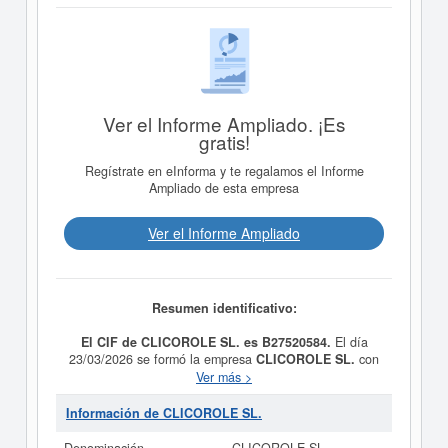
Ver el Informe Ampliado. ¡Es
gratis!
Regístrate en eInforma y te regalamos el Informe
Ampliado de esta empresa
Ver el Informe Ampliado
Resumen identificativo:
El CIF de CLICOROLE SL. es B27520584.
El día
23/03/2026 se formó la empresa
CLICOROLE SL.
con
la finalidad de Otra educación n.c.o.p. (La organización,
Ver más >
diseño, impartición y comercialización de actividades de
formación, capacitación, actualización y
Información de CLICOROLE SL.
perfeccionamiento profesional dirigidas a profesionales
del ámbito sanitario y sociosanitario, en modalidad