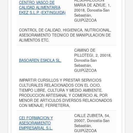
RESURRECCION
CENTRO VASCO DE
MARIA DE AZKUE, 1,
CALIDAD ALIMENTARIA
20018, Donostia-San
EKEZ S.L.P. (EXTINGUIDA)
Sebastián,
GUIPÚZCOA
CONTROL DE CALIDAD, HIGIENICA, NUTRICIONAL,
ASESORAMIENTO TECNICO DE MANIPULACION DE
ALIMENTOS ETC.
CAMINO DE
PILLOTEGI, 2, 20018,
BASOAREN ESKOLA SL.
Donostia-San
Sebastián,
GUIPÚZCOA
IMPARTIR CURSILLOS Y PRESTAR SERVICIOS
CULTURALES RELACIONADOS CON EL OCIO,
TIEMPO LIBRE, CULTURA Y MEDIO AMBIENTE.
PRODUCCION ARTESANAL Y COMERCIO AL POR
MENOR DE ARTICULOS DIVERSOS RELACIONADOS
CON MENAJE; FERRETERIA,
CALLE ZUBIETA, 54,
CEI FORMACION Y
20007, Donostia-San
ASESORAMIENTO
Sebastián,
EMPRESARIAL S.L.
GUIPÚZCOA