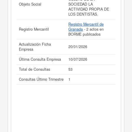
los resultados de sus años de actividad, así como los
Objeto Social
SOCIEDAD LA
balances y cuentas de resultados disponibles.
ACTIVIDAD PROPIA DE
LOS DENTISTAS.
La última actualización del informe de empresa se ha
realizado el 20/01/2026.
Registro Mercantil de
Registro Mercantil
Granada
- 2 actos en
BORME publicados
Actualización Ficha
20/01/2026
Empresa
Última Consulta Empresa
10/07/2026
Total de Consultas
53
Consultas Último Trimestre
1