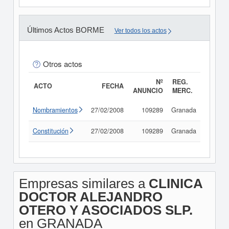
Últimos Actos BORME
Ver todos los actos
Otros actos
Nº
REG.
ACTO
FECHA
ANUNCIO
MERC.
Nombramientos
27/02/2008
109289
Granada
Consul
Constitución
27/02/2008
109289
Granada
Consul
Empresas similares a
CLINICA
DOCTOR ALEJANDRO
OTERO Y ASOCIADOS SLP.
en GRANADA