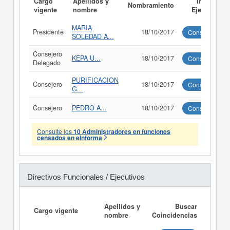
Cargo
Apellidos y
Informe
Nombramiento
vigente
nombre
Ejecutivo
MARIA
Presidente
18/10/2017
Consultar
SOLEDAD A...
Consejero
KEPA U...
18/10/2017
Consultar
Delegado
PURIFICACION
Consejero
18/10/2017
Consultar
G...
Consejero
PEDRO A...
18/10/2017
Consultar
Consulte los
10 Administradores en funciones
censados en eInforma
Directivos Funcionales / Ejecutivos
Apellidos y
Buscar
Cargo vigente
nombre
Coincidencias