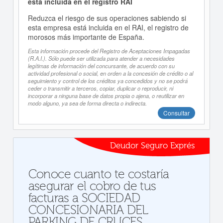
está incluida en el registro RAI
Reduzca el riesgo de sus operaciones sabiendo si
esta empresa está incluida en el RAI, el registro de
morosos más importante de España.
Esta información procede del Registro de Aceptaciones Impagadas
(R.A.I.). Sólo puede ser utilizada para atender a necesidades
legítimas de información del concursante, de acuerdo con su
actividad profesional o social, en orden a la concesión de crédito o al
seguimiento y control de los créditos ya concedidos y no se podrá
ceder o transmitir a terceros, copiar, duplicar o reproducir, ni
incorporar a ninguna base de datos propia o ajena, o reutilizar en
modo alguno, ya sea de forma directa o indirecta.
Consultar
Deudor Seguro Exprés
Conoce cuanto te costaría
asegurar el cobro de tus
facturas a SOCIEDAD
CONCESIONARIA DEL
PARKING DE CRUCES