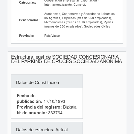
Cooperación empresarial, Exportación /
Categorías:
Internacionalización, Comercio
Autónomos, Cooperativas y Sociedades Laborales
no Agrarias, Empresas (más de 250 empleados),
Beneficiarios:
Microempresas (menos de 10 empleados), Pymes
(menos de 250 empleados), Sociedades Civiles
País Vasco
Provincia:
Estructura legal de SOCIEDAD CONCESIONARIA
DEL PARKING DE CRUCES SOCIEDAD ANONIMA
Datos de Constitución
Fecha de
publicación:
17/10/1993
Provincia del registro:
Bizkaia
Nº de anuncio:
333764
Datos de estructura Actual