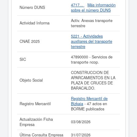
4717...
Más información
Número DUNS
Si está interesado en conocer más datos de la empresa
sobre el número DUNS
SOCIEDAD CONCESIONARIA DEL PARKING DE
CRUCES SOCIEDAD ANONIMA puede
acceder
Activ. Anexas transporte
Actividad Informa
inmediatamente a este Informe ampliado
de SOCIEDAD
terrestre
CONCESIONARIA DEL PARKING DE CRUCES
SOCIEDAD ANONIMA y consultar los resultados de sus
5221 - Actividades
años de actividad, así como los balances y cuentas de
CNAE 2025
auxiliares del transporte
resultados disponibles.
terrestre
SOCIEDAD CONCESIONARIA DEL PARKING DE
47890000 - Servicios de
CRUCES SOCIEDAD ANONIMA tiene el distintivo TOP
SIC
transporte ncop.
100.000 EMPRESAS. Este distintivo se otorga a las
principales empresas españolas por volumen de
CONSTRUCCION DE
facturación.
APARCAMIENTOS EN LA
Objeto Social
La última actualización del informe de empresa se ha
PLAZA DE CRUCES DE
realizado el 03/08/2026.
BARACALDO.
Registro Mercantil de
Registro Mercantil
Bizkaia
- 47 actos en
BORME publicados
Actualización Ficha
03/08/2026
Empresa
Última Consulta Empresa
31/07/2026