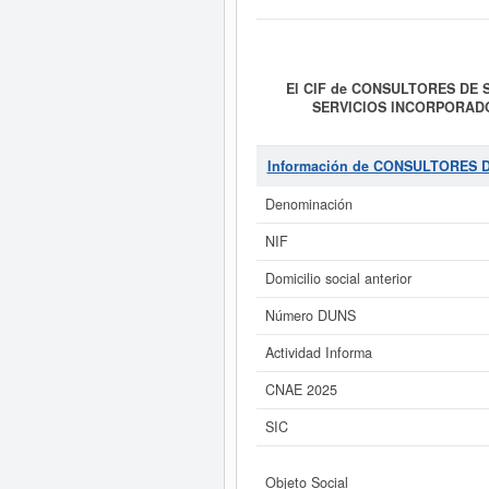
El CIF de CONSULTORES DE 
SERVICIOS INCORPORADO
INMOBILIARIO, ASI COMO LA I
TRAVES DE LOS PROFESIONALES 
dentro de la categoría CNAE 6820 - 
Información de CONSULTORES 
empresariales, la empresa
CONSUL
ficha de empresa ha sido consul
Denominación
subvenciones puede solicitar e
NETWORK, SL (EXTINGUIDA)
tie
NIF
Domicilio social anterior
Si está interesado en conoc
acceder inmediatamente a este Inf
Número DUNS
resultad
Actividad Informa
CNAE 2025
SIC
Objeto Social