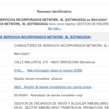
Resumen identificativo:
SERVICIOS INCORPORADOS NETWORK, SL (EXTINGUIDA) es B64120207.
S NETWORK, SL (EXTINGUIDA)
tiene como objetivo GESTION DE ENCA
NTERMEDIACION EN EL, SECTOR INMOBILIARIO.TRAMITACION, PROMOCIO
Ver más >
FACULTADOS LEGALMENTE PARA ELLO, E y se dió del alta el día 23/02/200
Alquiler de bienes inmobiliarios por cuenta propia. Dentro del Sistema Internaci
DE SERVICIOS INCORPORADOS NETWORK, SL (EXTINGUIDA)
TORES DE SERVICIOS INCORPORADOS NETWORK, SL (EXTINGUIDA)
se 
tada 100 veces, la última consulta se ha producido el 03/06/2026. En la prese
CONSULTORES DE SERVICIOS INCORPORADOS NETWORK, SL (
sta empresa las demás que estén relacionadas. La empresa
CONSULTORES DE
ne un patrimonio aproximado mayor de 60.000 €. Esta empresa figura inscrita en
B64120207
y tiene 29 actos inscritos en el BORME.
CALLE MALLORCA, 270 - 08037 BARCELONA (Barcelona)
er más datos de la empresa CONSULTORES DE SERVICIOS INCORPORADOS NE
orme ampliado
de CONSULTORES DE SERVICIOS INCORPORADOS NETWORK, SL
4762...
Más información sobre el número DUNS
os de sus años de actividad, así como los balances y cuentas de resultados dis
Alquiler bienes inmuebles: urbanos
La última actualización del informe de empresa se ha realizado el 15/10/2025.
6820 - Alquiler de bienes inmobiliarios por cuenta propia
65190000 - Arrendador de bienes inmuebles ncop
GESTION DE ENCARGOS DE VENTA Y ALQUILER INMOBILIARIO
EN EL, SECTOR INMOBILIARIO.TRAMITACION, PROMOCION, I