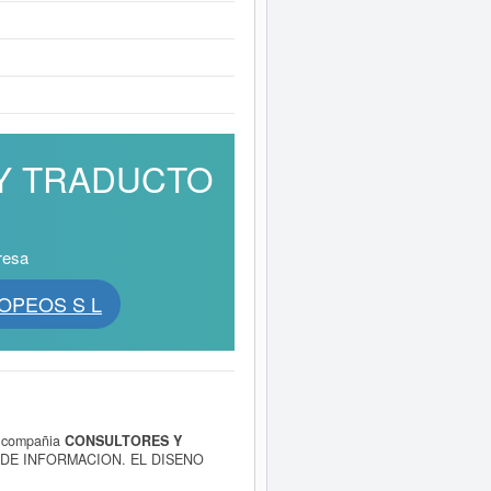
S Y TRADUCTO
resa
ROPEOS S L
a compañia
CONSULTORES Y
S DE INFORMACION. EL DISENO
dad de la clasificación del Sistema