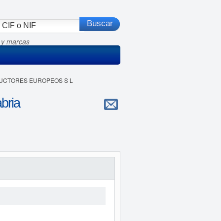
 y marcas
ADUCTORES EUROPEOS S L
ria