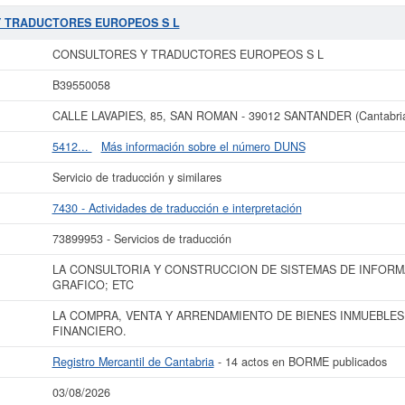
e empresas corresponde al número 73899953.
CONSULTORES Y TRADUCTORE
nsulta se ha producido el 24/04/2025. Puede consultar las posibles subvenciones
 Y TRADUCTORES EUROPEOS S L
el capital social es de 0 a 3.100 €. El BORME ha publicado 14 de esta empresa
Mercantil de Cantabria.
CONSULTORES Y TRADUCTORES EUROPEOS S L
r más datos de la empresa CONSULTORES Y TRADUCTORES EUROPEOS S L pu
B39550058
 TRADUCTORES EUROPEOS S L y consultar los resultados de sus años de ac
cuentas de resultados disponibles.
CALLE LAVAPIES, 85, SAN ROMAN - 39012 SANTANDER (Cantabri
La última actualización del informe de empresa se ha realizado el 03/08/2026.
5412...
Más información sobre el número DUNS
Servicio de traducción y similares
7430 - Actividades de traducción e interpretación
73899953 - Servicios de traducción
LA CONSULTORIA Y CONSTRUCCION DE SISTEMAS DE INFORMA
GRAFICO; ETC
LA COMPRA, VENTA Y ARRENDAMIENTO DE BIENES INMUEBLES
FINANCIERO.
Registro Mercantil de Cantabria
- 14 actos en BORME publicados
03/08/2026