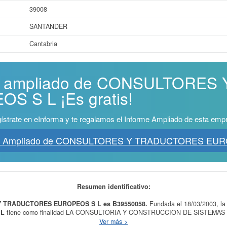
39008
SANTANDER
Cantabria
rme ampliado de CONSULTORE
 S L ¡Es gratis!
ístrate en eInforma y te regalamos el Informe Ampliado de esta emp
me Ampliado de CONSULTORES Y TRADUCTORES EU
Resumen identificativo:
Y TRADUCTORES EUROPEOS S L es B39550058.
Fundada el 18/03/2003, l
 L
tiene como finalidad LA CONSULTORIA Y CONSTRUCCION DE SISTEMA
egoría CNAE es 7430 - Actividades de traducción e interpretación. La activi
Ver más >