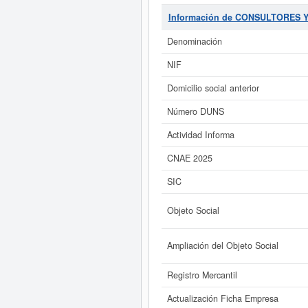
Internacional de Clasificación d
total de 21 consultas. Su última co
Información de CONSULTORES
en esta misma página. El rango d
Denominación
Si está interesado en conoce
NIF
Informe ampliado
de CONSULTORES Y
Domicilio social anterior
Número DUNS
Actividad Informa
CNAE 2025
SIC
Objeto Social
Ampliación del Objeto Social
Registro Mercantil
Actualización Ficha Empresa