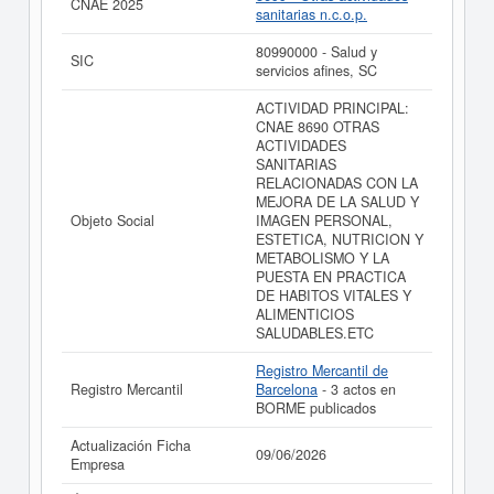
resultados disponibles.
CNAE 2025
sanitarias n.c.o.p.
La última actualización del informe de empresa se ha
80990000 - Salud y
realizado el 09/06/2026.
SIC
servicios afines, SC
ACTIVIDAD PRINCIPAL:
CNAE 8690 OTRAS
ACTIVIDADES
SANITARIAS
RELACIONADAS CON LA
MEJORA DE LA SALUD Y
Objeto Social
IMAGEN PERSONAL,
ESTETICA, NUTRICION Y
METABOLISMO Y LA
PUESTA EN PRACTICA
DE HABITOS VITALES Y
ALIMENTICIOS
SALUDABLES.ETC
Registro Mercantil de
Registro Mercantil
Barcelona
- 3 actos en
BORME publicados
Actualización Ficha
09/06/2026
Empresa