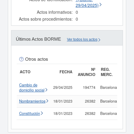
29/04/2025)
Actos informativos:
0
Actos sobre procedimientos:
0
Últimos Actos BORME
Ver todos los actos
Otros actos
Nº
REG.
ACTO
FECHA
ANUNCIO
MERC.
Cambio de
29/04/2025
194774
Barcelona
Consu
domicilio social
Nombramientos
18/01/2023
26382
Barcelona
Consu
Constitución
18/01/2023
26382
Barcelona
Consu