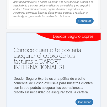
actividad profesional o social, en orden a la concesión de crédito o al
seguimiento y control de los créditos ya concedidos y no se podrá
ceder o transmitir a terceros, copiar, duplicar o reproducir, ni
incorporar a ninguna base de datos propia o ajena, o reutilizar en
modo alguno, ya sea de forma directa o indirecta.
Consultar
Deudor Seguro Exprés
Conoce cuanto te costaría
asegurar el cobro de tus
facturas a DAFORT
INTERNATIONAL S.L.
Deudor Seguro Exprés es una póliza de crédito
comercial de Cesce exclusiva para nuestros clientes
con la que podrás asegurar tus operaciones a
crédito sin necesidad de asegurar toda la cartera.
Consultar