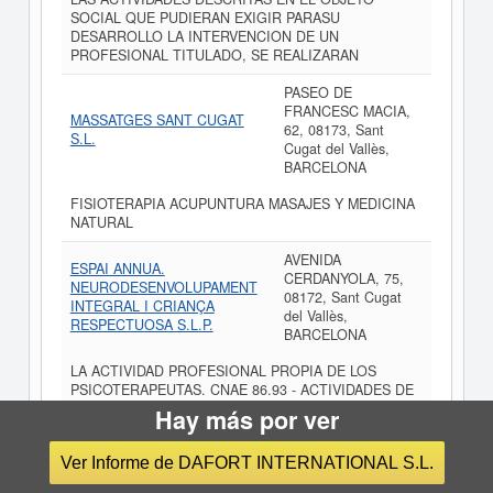
SOCIAL QUE PUDIERAN EXIGIR PARASU
DESARROLLO LA INTERVENCION DE UN
PROFESIONAL TITULADO, SE REALIZARAN
PASEO DE
FRANCESC MACIA,
MASSATGES SANT CUGAT
62, 08173, Sant
S.L.
Cugat del Vallès,
BARCELONA
FISIOTERAPIA ACUPUNTURA MASAJES Y MEDICINA
NATURAL
AVENIDA
ESPAI ANNUA.
CERDANYOLA, 75,
NEURODESENVOLUPAMENT
08172, Sant Cugat
INTEGRAL I CRIANÇA
del Vallès,
RESPECTUOSA S.L.P.
BARCELONA
LA ACTIVIDAD PROFESIONAL PROPIA DE LOS
PSICOTERAPEUTAS. CNAE 86.93 - ACTIVIDADES DE
PSICOLOGOS Y PSICOTERAPEUTAS, EXCEPTO
Hay más por ver
MEDICOS
Ver Informe de DAFORT INTERNATIONAL S.L.