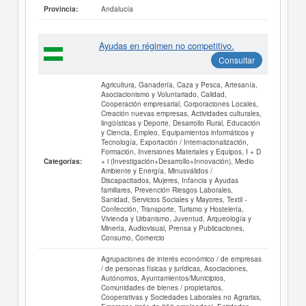
Andalucía
Provincia:
Ayudas en régimen no competitivo.
Consultar
Agricultura, Ganadería, Caza y Pesca, Artesanía,
Asociacionismo y Voluntariado, Calidad,
Cooperación empresarial, Corporaciones Locales,
Creación nuevas empresas, Actividades culturales,
lingüísticas y Deporte, Desarrollo Rural, Educación
y Ciencia, Empleo, Equipamientos informáticos y
Tecnología, Exportación / Internacionalización,
Formación, Inversiones Materiales y Equipos, I + D
+ i (Investigación+Desarrollo+Innovación), Medio
Categorías:
Ambiente y Energía, Minusválidos /
Discapacitados, Mujeres, Infancia y Ayudas
familiares, Prevención Riesgos Laborales,
Sanidad, Servicios Sociales y Mayores, Textil -
Confección, Transporte, Turismo y Hostelería,
Vivienda y Urbanismo, Juventud, Arqueología y
Minería, Audiovisual, Prensa y Publicaciones,
Consumo, Comercio
Agrupaciones de interés económico / de empresas
/ de personas físicas y jurídicas, Asociaciones,
Autónomos, Ayuntamientos/Municipios,
Comunidades de bienes / propietarios,
Cooperativas y Sociedades Laborales no Agrarias,