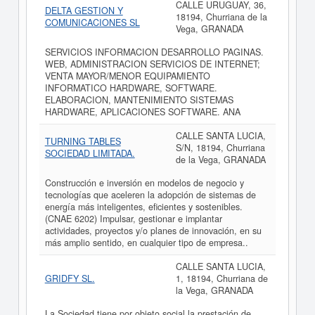
CALLE URUGUAY, 36,
DELTA GESTION Y
18194, Churriana de la
COMUNICACIONES SL
Vega, GRANADA
SERVICIOS INFORMACION DESARROLLO PAGINAS.
WEB, ADMINISTRACION SERVICIOS DE INTERNET;
VENTA MAYOR/MENOR EQUIPAMIENTO
INFORMATICO HARDWARE, SOFTWARE.
ELABORACION, MANTENIMIENTO SISTEMAS
HARDWARE, APLICACIONES SOFTWARE. ANA
CALLE SANTA LUCIA,
TURNING TABLES
S/N, 18194, Churriana
SOCIEDAD LIMITADA.
de la Vega, GRANADA
Construcción e inversión en modelos de negocio y
tecnologías que aceleren la adopción de sistemas de
energía más inteligentes, eficientes y sostenibles.
(CNAE 6202) Impulsar, gestionar e implantar
actividades, proyectos y/o planes de innovación, en su
más amplio sentido, en cualquier tipo de empresa..
CALLE SANTA LUCIA,
GRIDFY SL.
1, 18194, Churriana de
la Vega, GRANADA
La Sociedad tiene por objeto social la prestación de