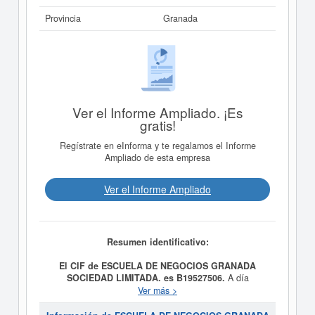
Provincia
Granada
Ver el Informe Ampliado. ¡Es
gratis!
Regístrate en eInforma y te regalamos el Informe
Ampliado de esta empresa
Ver el Informe Ampliado
Resumen identificativo:
El CIF de ESCUELA DE NEGOCIOS GRANADA
SOCIEDAD LIMITADA. es B19527506.
A día
26/06/2013, la empresa
ESCUELA DE NEGOCIOS
Ver más >
GRANADA SOCIEDAD LIMITADA.
fue formada con el
objetivo Mediación en: Asesoramiento general e integral