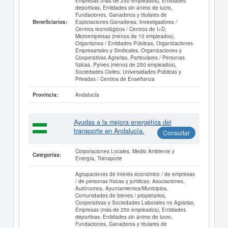
Empresas (más de 250 empleados), Entidades
deportivas, Entidades sin ánimo de lucro,
Fundaciones, Ganaderos y titulares de
Explotaciones Ganaderas, Investigadores /
Beneficiarios:
Centros tecnológicos / Centros de I+D,
Microempresas (menos de 10 empleados),
Organismos / Entidades Públicas, Organizaciones
Empresariales y Sindicales, Organizaciones y
Cooperativas Agrarias, Particulares / Personas
físicas, Pymes (menos de 250 empleados),
Sociedades Civiles, Universidades Públicas y
Privadas / Centros de Enseñanza
Andalucía
Provincia:
Ayudas a la mejora energética del
transporte en Andalucía.
Consultar
Corporaciones Locales, Medio Ambiente y
Categorías:
Energía, Transporte
Agrupaciones de interés económico / de empresas
/ de personas físicas y jurídicas, Asociaciones,
Autónomos, Ayuntamientos/Municipios,
Comunidades de bienes / propietarios,
Cooperativas y Sociedades Laborales no Agrarias,
Empresas (más de 250 empleados), Entidades
deportivas, Entidades sin ánimo de lucro,
Fundaciones, Ganaderos y titulares de