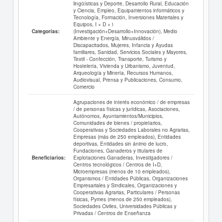
lingüísticas y Deporte, Desarrollo Rural, Educación
y Ciencia, Empleo, Equipamientos informáticos y
Tecnología, Formación, Inversiones Materiales y
Equipos, I + D + i
(Investigación+Desarrollo+Innovación), Medio
Categorías:
Ambiente y Energía, Minusválidos /
Discapacitados, Mujeres, Infancia y Ayudas
familiares, Sanidad, Servicios Sociales y Mayores,
Textil - Confección, Transporte, Turismo y
Hostelería, Vivienda y Urbanismo, Juventud,
Arqueología y Minería, Recursos Humanos,
Audiovisual, Prensa y Publicaciones, Consumo,
Comercio
Agrupaciones de interés económico / de empresas
/ de personas físicas y jurídicas, Asociaciones,
Autónomos, Ayuntamientos/Municipios,
Comunidades de bienes / propietarios,
Cooperativas y Sociedades Laborales no Agrarias,
Empresas (más de 250 empleados), Entidades
deportivas, Entidades sin ánimo de lucro,
Fundaciones, Ganaderos y titulares de
Explotaciones Ganaderas, Investigadores /
Beneficiarios:
Centros tecnológicos / Centros de I+D,
Microempresas (menos de 10 empleados),
Organismos / Entidades Públicas, Organizaciones
Empresariales y Sindicales, Organizaciones y
Cooperativas Agrarias, Particulares / Personas
físicas, Pymes (menos de 250 empleados),
Sociedades Civiles, Universidades Públicas y
Privadas / Centros de Enseñanza