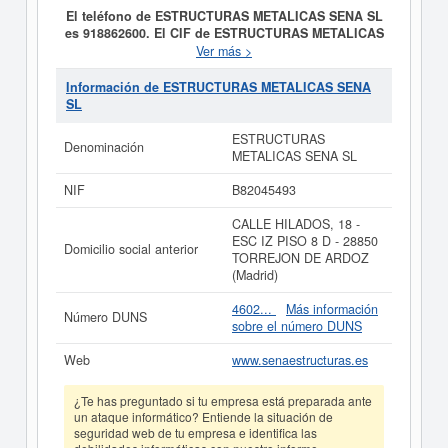
El teléfono de ESTRUCTURAS METALICAS SENA SL
es 918862600. El CIF de ESTRUCTURAS METALICAS
SENA SL es B82045493.
La finalidad de la empresa
Ver más >
ESTRUCTURAS METALICAS SENA SL
es
CERRAJERIA, CARPINTERIA METALICA,
Información de ESTRUCTURAS METALICAS SENA
FABRICACION Y MONTAJE DE ESTRUCTURAS
SL
METALICAS, MANIPULADOS METALURGICOS,
COMPRAVENTA DE METALES NO PRECIOSOS,
ESTRUCTURAS
Denominación
DESGUACE DE MAQUINARIA Y VEHICULOS. y fue
METALICAS SENA SL
constituida el 12/05/1998. Se clasifica en el CNAE
dentro de la categoría 2513 - Fabricación de estructuras
NIF
B82045493
metálicas y sus componentes, excepto las destinadas a
construcción industrializada. La empresa
CALLE HILADOS, 18 -
ESTRUCTURAS METALICAS SENA SL
se clasifica
ESC IZ PISO 8 D - 28850
Domicilio social anterior
dentro del Sistema Internacional de Clasificación en la
TORREJON DE ARDOZ
actividad 34410000. Esta empresa acumula un total de
(Madrid)
1.443 consultas en eInforma. La última consulta se ha
producido el 07/08/2026. Para saber a qué tipo de
4602...
Más información
Número DUNS
subvenciones puede optar esta empresa y otras
sobre el número DUNS
similares, puede hacerlo desde esta misma web.
ESTRUCTURAS METALICAS SENA SL
tiene un rango
Web
www.senaestructuras.es
de capital social de 0 a 3.100 €. Existen 22 actos
publicados en el BORME y en el Registro Mercantil
¿Te has preguntado si tu empresa está preparada ante
figura en el apartado de Madrid.
un ataque informático? Entiende la situación de
seguridad web de tu empresa e identifica las
Si está interesado en conocer más datos de la empresa