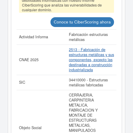
debilidades informáticas con nuestro informe
ESTRUCTURAS METALICAS SENA SL puede
acceder
CiberScoring que analiza las vulnerabilidades de
inmediatamente a este Informe ampliado
de
cualquier dominio.
ESTRUCTURAS METALICAS SENA SL y consultar los
resultados de sus años de actividad, así como los
balances y cuentas de resultados disponibles.
Conoce tu CiberScoring ahora
ESTRUCTURAS METALICAS SENA SL tiene el
Fabricación estructuras
distintivo TOP 100.000 EMPRESAS. Este distintivo se
Actividad Informa
metálicas
otorga a las principales empresas españolas por
volumen de facturación.
2513 - Fabricación de
La última actualización del informe de empresa se ha
estructuras metálicas y sus
realizado el 07/08/2026.
CNAE 2025
componentes, excepto las
destinadas a construcción
industrializada
34410000 - Estructuras
SIC
metálicas fabricadas
CERRAJERIA,
CARPINTERIA
METALICA,
FABRICACION Y
MONTAJE DE
ESTRUCTURAS
METALICAS,
Objeto Social
MANIPULADOS