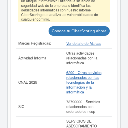
un ataque informático? Entiende la situación de
puede
acceder inmediatamente a este Informe ampliado
seguridad web de tu empresa e identifica las
de EUROHELP CONSULTING SL (EN LIQUIDACION) y
debilidades informáticas con nuestro informe
consultar los resultados de sus años de actividad, así
CiberScoring que analiza las vulnerabilidades de
como los balances y cuentas de resultados disponibles.
cualquier dominio.
La última actualización del informe de empresa se ha
realizado el 03/08/2026.
Conoce tu CiberScoring ahora
Marcas Registradas:
Ver detalle de Marcas
Otras actividades
Actividad Informa
relacionadas con la
informática
6290 - Otros servicios
relacionados con las
CNAE 2025
tecnologías de la
información y la
informática
73790000 - Servicios
SIC
relacionados con
ordenadores ncop
SERVICIOS DE
ASESORAMIENTO