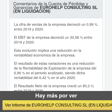
Comentarios de la Cuenta de Pérdidas y
Ganancias de
EUROHELP CONSULTING SL
(EN LIQUIDACION)
La cifra de ventas de la empresa decreció un 0,99 %
entre 2019 y 2020.
El EBIT de la empresa decreció un 30,58 % entre
2019 y 2020.
Esta evolución implica una reducción en la
rentabilidad económica de la empresa.
El resultado de estas variaciones es una reducción
de la Rentabilidad de Explotación de la empresa del
6,96 % en el periodo analizado, siendo dicha
rentabilidad del 6,42 % en el año 2020.
El Resultado Neto de la empresa creció un 80,3 %
entre 2019 y 2020.
Hay más por ver
La aportación de las actividades de explotación a la
evolución de la Rentabilidad Financiera ha sido
Ver Informe de EUROHELP CONSULTING SL (EN LIQUID
mayor que la de las actividades financieras .