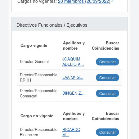
Cargos no vigentes:
20 miembros (20/09/2022)
Directivos Funcionales / Ejecutivos
Apellidos y
Buscar
Cargo vigente
nombre
Coincidencias
JOAQUIM
Director General
Consultar
ADELIO A...
Director/Responsable
EVA Mª G...
Consultar
RRHH
Director/Responsable
BINGEN Z...
Consultar
Comercial
Apellidos y
Buscar
Cargo no vigente
nombre
Coincidencias
Director/Responsable
RICARDO
Consultar
Financiero
M...