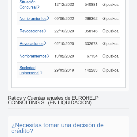
Situación
12/12/2022
540881
Gipuzkoa
Consu
Concursal
Nombramientos
09/06/2022
269362
Gipuzkoa
Consu
Revocaciones
22/10/2020
358146
Gipuzkoa
Consu
Revocaciones
02/10/2020
332678
Gipuzkoa
Consu
Nombramientos
13/02/2020
67134
Gipuzkoa
Consu
Sociedad
29/03/2019
142283
Gipuzkoa
Consu
unipersonal
Ratios y Cuentas anuales de EUROHELP
CONSULTING SL (EN LIQUIDACION)
¿Necesitas tomar una decisión de
crédito?