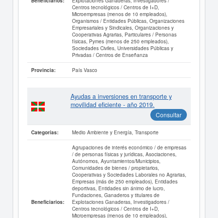
Explotaciones Ganaderas, Investigadores /
Beneficiarios:
Centros tecnológicos / Centros de I+D,
Microempresas (menos de 10 empleados),
Organismos / Entidades Públicas, Organizaciones
Empresariales y Sindicales, Organizaciones y
Cooperativas Agrarias, Particulares / Personas
físicas, Pymes (menos de 250 empleados),
Sociedades Civiles, Universidades Públicas y
Privadas / Centros de Enseñanza
País Vasco
Provincia:
Ayudas a inversiones en transporte y
movilidad eficiente - año 2019.
Consultar
Medio Ambiente y Energía, Transporte
Categorías:
Agrupaciones de interés económico / de empresas
/ de personas físicas y jurídicas, Asociaciones,
Autónomos, Ayuntamientos/Municipios,
Comunidades de bienes / propietarios,
Cooperativas y Sociedades Laborales no Agrarias,
Empresas (más de 250 empleados), Entidades
deportivas, Entidades sin ánimo de lucro,
Fundaciones, Ganaderos y titulares de
Explotaciones Ganaderas, Investigadores /
Beneficiarios:
Centros tecnológicos / Centros de I+D,
Microempresas (menos de 10 empleados),