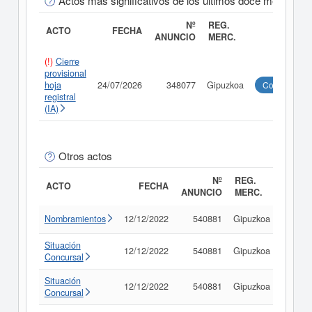
Actos más significativos de los últimos doce meses
Nº
REG.
ACTO
FECHA
ANUNCIO
MERC.
(!)
Cierre
provisional
hoja
24/07/2026
348077
Gipuzkoa
Consultar
registral
(IA)
Otros actos
Nº
REG.
ACTO
FECHA
ANUNCIO
MERC.
Nombramientos
12/12/2022
540881
Gipuzkoa
Consu
Situación
12/12/2022
540881
Gipuzkoa
Consu
Concursal
Situación
12/12/2022
540881
Gipuzkoa
Consu
Concursal