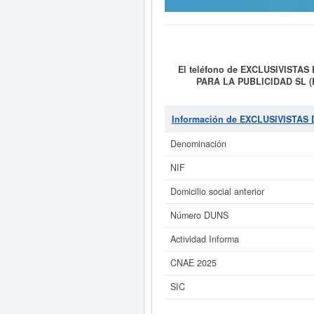
El teléfono de EXCLUSIVISTAS
PARA LA PUBLICIDAD SL (
PUBLICIDAD SL (EXTINGUIDA)
COMUNICACION, DISENO Y DES
MEDIOS, DE COMUNICACION.ETC.
Información de EXCLUSIVISTAS
clasificación del Sistema Internac
MEDIOS PARA LA PUBLICIDAD 
Denominación
cuenta con un total de 35 consultas
otras similares en esta misma págin
NIF
Domicilio social anterior
Si está interesado en conoce
inmediatamente a este Informe amp
Número DUNS
Actividad Informa
CNAE 2025
SIC