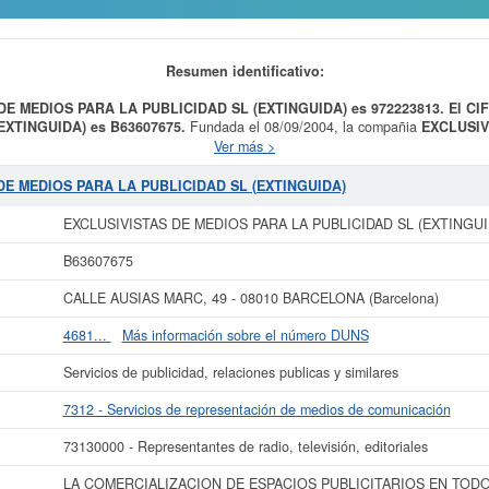
Resumen identificativo:
 DE MEDIOS PARA LA PUBLICIDAD SL (EXTINGUIDA) es 972223813. El C
EXTINGUIDA) es B63607675.
Fundada el 08/09/2004, la compañia
EXCLUSIV
tiene como finalidad LA COMERCIALIZACION DE ESPACIOS PUBLICITARI
Ver más >
ARROLLO DE PROMOCIONES DIRECTAS Y DE CAMPANAS PUBLICITARIAS 
 Su categoría CNAE es 7312 - Servicios de representación de medios de com
 DE MEDIOS PARA LA PUBLICIDAD SL (EXTINGUIDA)
ional de Clasificación de empresas corresponde al número 73130000. El persona
SL (EXTINGUIDA)
es de un total de 1.
EXCLUSIVISTAS DE MEDIOS PARA L
EXCLUSIVISTAS DE MEDIOS PARA LA PUBLICIDAD SL (EXTINGUI
. Su última consulta se ha producido el 10/06/2020. Puede consultar las posib
a. El rango del capital social es de 3.100 a 60.000 €. El BORME ha publicado 
B63607675
en el Registro Mercantil de Barcelona.
CALLE AUSIAS MARC, 49 - 08010 BARCELONA (Barcelona)
r más datos de la empresa EXCLUSIVISTAS DE MEDIOS PARA LA PUBLICIDAD
liado
de EXCLUSIVISTAS DE MEDIOS PARA LA PUBLICIDAD SL (EXTINGUIDA) y 
4681...
Más información sobre el número DUNS
años de actividad, así como los balances y cuentas de resultados disponibles.
Servicios de publicidad, relaciones publicas y similares
La última actualización del informe de empresa se ha realizado el 21/10/2023.
7312 - Servicios de representación de medios de comunicación
73130000 - Representantes de radio, televisión, editoriales
LA COMERCIALIZACION DE ESPACIOS PUBLICITARIOS EN TODO