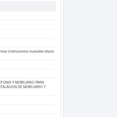
EXPOCOMUNICACIONES 2008
ta ha sido el 05/09/2015. En esta
rango de capital de 0 a 3.100 €.
ORME.
uede
acceder inmediatamente a este
 actividad, así como los balances
ónicos (Instrumentos musicales discos
FONIA Y MOBILIARIO PARA
TALACION DE MOBILIARIO Y