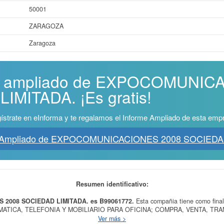
50001
ZARAGOZA
Zaragoza
rme ampliado de EXPOCOMUNIC
IMITADA. ¡Es gratis!
ístrate en eInforma y te regalamos el Informe Ampliado de esta emp
e Ampliado de EXPOCOMUNICACIONES 2008 SOCIEDA
Resumen identificativo:
 2008 SOCIEDAD LIMITADA. es B99061772.
Esta compañia tiene como fi
MATICA, TELEFONIA Y MOBILIARIO PARA OFICINA; COMPRA, VENTA, T
TERIALES PARA OFICINAS, teniendo como fecha de su constitución el día 0
Ver más >