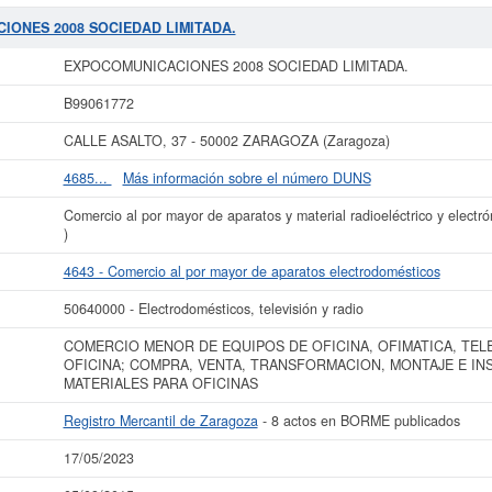
e aparatos electrodomésticos. El número del SIC correspondiente a la empresa
40000. Esta ficha de empresa se ha consultado un total de 27. La última consul
CIONES 2008 SOCIEDAD LIMITADA.
as subvenciones a las que puede optar esta empresa. Esta compañía tiene un 
rita en el Registro Mercantil de Zaragoza, tienen publicados 8 actos en el B
EXPOCOMUNICACIONES 2008 SOCIEDAD LIMITADA.
más datos de la empresa EXPOCOMUNICACIONES 2008 SOCIEDAD LIMITADA. p
B99061772
IONES 2008 SOCIEDAD LIMITADA. y consultar los resultados de sus años de
y cuentas de resultados disponibles.
CALLE ASALTO, 37 - 50002 ZARAGOZA (Zaragoza)
La última actualización del informe de empresa se ha realizado el 17/05/2023.
4685...
Más información sobre el número DUNS
Comercio al por mayor de aparatos y material radioeléctrico y electr
)
4643 - Comercio al por mayor de aparatos electrodomésticos
50640000 - Electrodomésticos, televisión y radio
COMERCIO MENOR DE EQUIPOS DE OFICINA, OFIMATICA, TELE
OFICINA; COMPRA, VENTA, TRANSFORMACION, MONTAJE E INS
MATERIALES PARA OFICINAS
Registro Mercantil de Zaragoza
- 8 actos en BORME publicados
17/05/2023