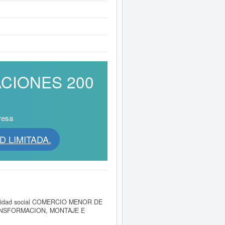
ACIONES 200
resa
D LIMITADA.
nalidad social COMERCIO MENOR DE
RANSFORMACION, MONTAJE E
1/06/2005. El CNAE que tiene es