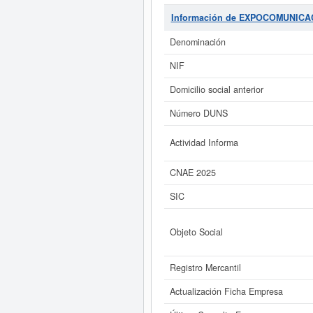
4643 - Comercio al por mayor d
SOCIEDAD LIMITADA.
es el 506
Información de EXPOCOMUNICA
página puede consultar además l
Adsc
Denominación
Si está interesado en conocer 
NIF
Informe ampliado
de EXPOCOMUNICAC
Domicilio social anterior
Número DUNS
Actividad Informa
CNAE 2025
SIC
Objeto Social
Registro Mercantil
Actualización Ficha Empresa