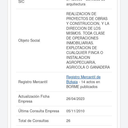
SIC
puede
acceder inmediatamente a este Informe ampliado
arquitectura
de FELDEX 2004 SOCIEDAD LIMITADA (EXTINGUIDA)
y consultar los resultados de sus años de actividad, así
REALIZACION DE
como los balances y cuentas de resultados disponibles.
PROYECTOS DE OBRAS
Y CONSTRUCCION, Y LA
La última actualización del informe de empresa se ha
DIRECCION DE LOS
realizado el 26/04/2023.
MISMOS. TODA CLASE
DE OPERACIONES
Objeto Social
INMOBILIARIAS.
EXPLOTACION DE
CUALQUIER FINCA O
INSTALACION
AGROPECUARIA,
AGRICOLA O GANADERA
Registro Mercantil de
Registro Mercantil
Bizkaia
- 14 actos en
BORME publicados
Actualización Ficha
26/04/2023
Empresa
Última Consulta Empresa
05/11/2010
Total de Consultas
26