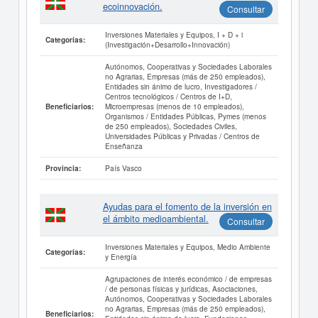
ecoinnovación.
Consultar
Inversiones Materiales y Equipos, I + D + i
Categorías:
(Investigación+Desarrollo+Innovación)
Autónomos, Cooperativas y Sociedades Laborales
no Agrarias, Empresas (más de 250 empleados),
Entidades sin ánimo de lucro, Investigadores /
Centros tecnológicos / Centros de I+D,
Microempresas (menos de 10 empleados),
Beneficiarios:
Organismos / Entidades Públicas, Pymes (menos
de 250 empleados), Sociedades Civiles,
Universidades Públicas y Privadas / Centros de
Enseñanza
País Vasco
Provincia:
Ayudas para el fomento de la inversión en
el ámbito medioambiental.
Consultar
Inversiones Materiales y Equipos, Medio Ambiente
Categorías:
y Energía
Agrupaciones de interés económico / de empresas
/ de personas físicas y jurídicas, Asociaciones,
Autónomos, Cooperativas y Sociedades Laborales
no Agrarias, Empresas (más de 250 empleados),
Beneficiarios: