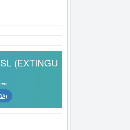
A SL (EXTINGU
resa
DA)