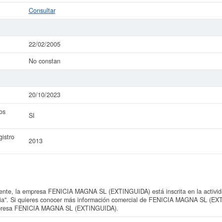
Consultar
22/02/2005
No constan
20/10/2023
os
SI
istro
2013
nte, la empresa FENICIA MAGNA SL (EXTINGUIDA) está inscrita en la activi
opia". Si quieres conocer más información comercial de FENICIA MAGNA SL (EX
 empresa FENICIA MAGNA SL (EXTINGUIDA).