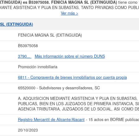
XTINGUIDA) es B53975058.
FENICIA MAGNA SL (EXTINGUIDA)
tiene como f
MEDIANTE ASISTENCIA Y PUJA EN SUBASTAS, TANTO PRIVADAS COMO PUBL
EGURIDAD SOCIAL, AGENCIA TRIBUTARIA, JUZGADOS DE LO SOCIAL, AS
Ver más >
el CNAE 6811 - Compraventa de bienes inmobiliarios por cuenta propia.
FENICIA
correspondiente a la actividad de Subdivisores y desarrolladores, SC. La última
 SL (EXTINGUIDA)
tado hasta 15 veces. Para documentarse que tipo de subvenciones puede solici
 social en la que esta empresa está situada es aproximadamente mayor de 60.000
FENICIA MAGNA SL (EXTINGUIDA)
e/Alacant aparece esta empresa inscrita, además hay 15 actos publicado en e
B53975058
ás datos de la empresa FENICIA MAGNA SL (EXTINGUIDA) puede
acceder inmed
 consultar los resultados de sus años de actividad, así como los balances y
3790...
Más información sobre el número DUNS
La última actualización del informe de empresa se ha realizado el 20/10/2023.
Promoción inmobiliaria
6811 - Compraventa de bienes inmobiliarios por cuenta propia
65520000 - Subdivisores y desarrolladores, SC
A. ADQUISICION MEDIANTE ASISTENCIA Y PUJA EN SUBASTAS
PUBLICAS, BIEN EN LOS JUZGADOS DE PRIMERA INSTANCIA, S
AGENCIA TRIBUTARIA, JUZGADOS DE LO SOCIAL, ASI COMO D
Registro Mercantil de Alicante/Alacant
- 15 actos en BORME publica
20/10/2023