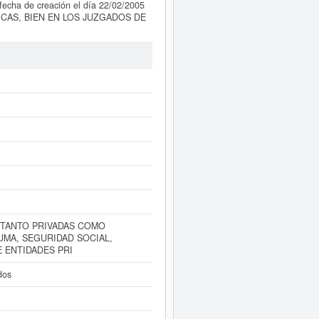
echa de creación el día 22/02/2005
ICAS, BIEN EN LOS JUZGADOS DE
I COMO DE ENTIDADES PRI. Se
 MAGNA SL (EXTINGUIDA)
consta
 consulta de la ficha ha sido el
tar esta empresa y otras parecidas
 €. En el Registro Mercantil de
l BORME.
iatamente a este Informe ampliado
 cuentas de resultados disponibles.
, TANTO PRIVADAS COMO
UMA, SEGURIDAD SOCIAL,
E ENTIDADES PRI
dos