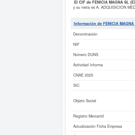
El CIF de FENICIA MAGNA SL (E
y su meta es A. ADQUISICION 
PRIMERA INSTANCIA, SUMA, S
clasifica dentro de la categoría d
con el número de SIC 65520000, 
Información de FENICIA MAGNA
23/07/2020. La ficha se ha consul
puede hacerlo aquí. El capital
Denominación
Alicant
NIF
Si está interesado en conocer m
de FENICIA MAGNA SL (EXTINGUIDA) y
Número DUNS
Actividad Informa
CNAE 2025
SIC
Objeto Social
Registro Mercantil
Actualización Ficha Empresa