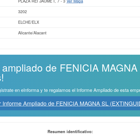
PLAZA REI JAUME I, 7 - 3
Ver Mapa
3202
ELCHE/ELX
Alicante/Alacant
me ampliado de FENICIA MAGN
!
ístrate en eInforma y te regalamos el Informe Ampliado de esta emp
r Informe Ampliado de FENICIA MAGNA SL (EXTINGUI
Resumen identificativo: