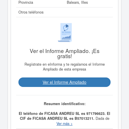
Provincia
Balears, Illes
Otros teléfonos
Ver el Informe Ampliado. ¡Es
gratis!
Regístrate en eInforma y te regalamos el Informe
Ampliado de esta empresa
Ver el Informe Ampliado
Resumen identificativo:
El teléfono de FICASA ANDREU SL es 971796623. El
CIF de FICASA ANDREU SL es B57013211.
Dada de
alta el día 16/04/2000, la empresa
FICASA ANDREU
Ver más >
SL
tiene como propósito LA COMPRAVENTA,