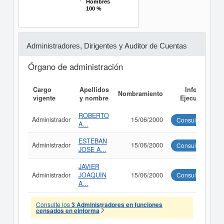
Hombres
Hombres
100 %
100 %
Administradores, Dirigentes y Auditor de Cuentas
Órgano de administración
Cargo
Apellidos
Informe
Nombramiento
vigente
y nombre
Ejecutivo
ROBERTO
Administrador
15/06/2000
Consultar
A...
ESTEBAN
Administrador
15/06/2000
Consultar
JOSE A...
JAVIER
Administrador
JOAQUIN
15/06/2000
Consultar
A...
Consulte los
3 Administradores en funciones
censados en eInforma