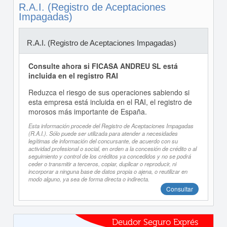
R.A.I. (Registro de Aceptaciones
Impagadas)
R.A.I. (Registro de Aceptaciones Impagadas)
Consulte ahora si FICASA ANDREU SL está
incluida en el registro RAI
Reduzca el riesgo de sus operaciones sabiendo si
esta empresa está incluida en el RAI, el registro de
morosos más importante de España.
Esta información procede del Registro de Aceptaciones Impagadas
(R.A.I.). Sólo puede ser utilizada para atender a necesidades
legítimas de información del concursante, de acuerdo con su
actividad profesional o social, en orden a la concesión de crédito o al
seguimiento y control de los créditos ya concedidos y no se podrá
ceder o transmitir a terceros, copiar, duplicar o reproducir, ni
incorporar a ninguna base de datos propia o ajena, o reutilizar en
modo alguno, ya sea de forma directa o indirecta.
Consultar
Deudor Seguro Exprés