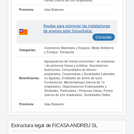
Pymes (menos de 250 empleados)
Islas Baleares
Provincia:
Ayudas para promover las instalaciones
de energía solar fotovoltaica.
Consultar
Inversiones Materiales y Equipos, Medio Ambiente
Categorías:
y Energía, Transporte
Agrupaciones de interés económico / de empresas
/ de personas físicas y jurídicas, Asociaciones,
Autónomos, Comunidades de bienes /
propietarios, Cooperativas y Sociedades Laborales
no Agrarias, Entidades sin ánimo de lucro,
Beneficiarios:
Fundaciones, Microempresas (menos de 10
empleados), Organizaciones Empresariales y
Sindicales, Particulares / Personas físicas, Pymes
(menos de 250 empleados), Sociedades Civiles
Islas Baleares
Provincia:
Estructura legal de FICASA ANDREU SL