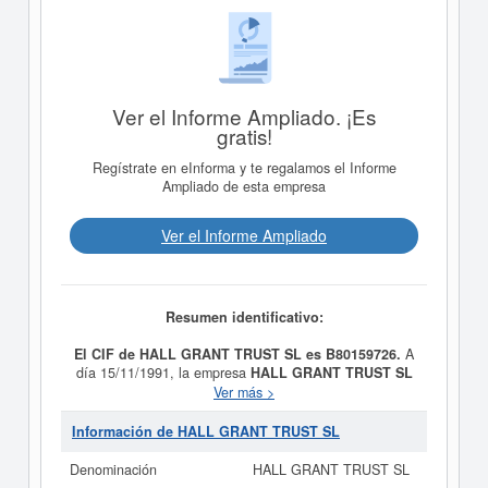
Ver el Informe Ampliado. ¡Es
gratis!
Regístrate en eInforma y te regalamos el Informe
Ampliado de esta empresa
Ver el Informe Ampliado
Resumen identificativo:
El CIF de HALL GRANT TRUST SL es B80159726.
A
día 15/11/1991, la empresa
HALL GRANT TRUST SL
fue formada con el objetivo PRESTAR SERVICIOS DE
Ver más >
CONSULTA EN RELACION CON LA GESTION,
ADMINISTRACION Y DIRECCION DE EMPRESAS,
Información de HALL GRANT TRUST SL
NEGOCIOS O BIENES A TODA CLASE DE PERSONAS
FISICAS O JURIDICAS, INCLUSO A LA
Denominación
HALL GRANT TRUST SL
ADMINISTRACION PUBLICA DEL ESTADO,