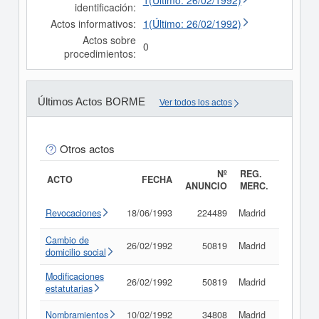
1(Último: 26/02/1992)
identificación:
Actos informativos:
1(Último: 26/02/1992)
Actos sobre
0
procedimientos:
Últimos Actos BORME
Ver todos los actos
Otros actos
Nº
REG.
ACTO
FECHA
ANUNCIO
MERC.
Revocaciones
18/06/1993
224489
Madrid
Consult
Cambio de
26/02/1992
50819
Madrid
Consult
domicilio social
Modificaciones
26/02/1992
50819
Madrid
Consult
estatutarias
Nombramientos
10/02/1992
34808
Madrid
Consult