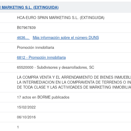
ía 13/08/1999. Su CNAE correspondiente es 6812 - Promoción inmobiliaria. Los 
KETING S.L. (EXTINGUIDA)
son 65520000. La consulta más reciente de la f
N MARKETING S.L. (EXTINGUIDA)
onsultas. Esta empresa y las similares de su sector pueden pedir algunas sub
sta página. El capital social de la empresa se encuentra dentro del rango de 0
HCA-EURO SPAIN MARKETING S.L. (EXTINGUIDA)
NGUIDA)
está dada de alta en el Registro Mercantil de Eivissa y tiene 17 act
B07967839
más datos de la empresa HCA-EURO SPAIN MARKETING S.L. (EXTINGUIDA) pu
N MARKETING S.L. (EXTINGUIDA) y consultar los resultados de sus años de a
4636...
Más información sobre el número DUNS
cuentas de resultados disponibles.
Promoción inmobiliaria
La última actualización del informe de empresa se ha realizado el 15/02/2022.
6812 - Promoción inmobiliaria
65520000 - Subdivisores y desarrolladores, SC
LA COMPRA VENTA Y EL ARRENDAMIENTO DE BIENES INMUEBL
LA INTERMEDIACION EN LA COMPRAVENTA DE TERRENOS O I
DE TODA CLASE Y LAS ACTIVIDADES DE MARKETING INMOBILIA
17 actos en BORME publicados
15/02/2022
06/10/2016
1