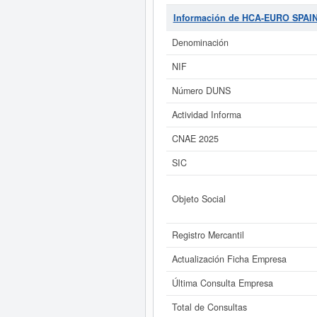
(EXTINGUIDA)
, dada de alta el d
SIC de
HCA-EURO SPAIN MAR
Información de HCA-EURO SPAI
06/10/2016. Acumula un total de 1 c
puede hacer la consulta en e
Denominación
MARKETING S.L. (EXTI
NIF
Si está interesado en conocer 
Informe ampliado
de HCA-EURO SPAI
Número DUNS
Actividad Informa
CNAE 2025
SIC
Objeto Social
Registro Mercantil
Actualización Ficha Empresa
Última Consulta Empresa
Total de Consultas