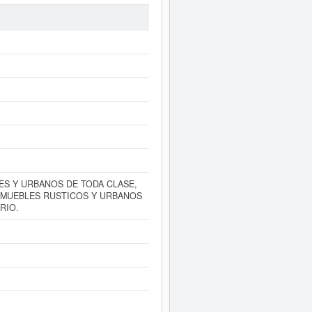
digitos correspondientes al número
icha de esta empresa ha sido el
venciones. Si desea saber cuales son
 a 3.100 €.
HCA-EURO SPAIN
os publicados en el BORME.
ede
acceder inmediatamente a este
ctividad, así como los balances y
ES Y URBANOS DE TODA CLASE,
NMUEBLES RUSTICOS Y URBANOS
RIO.