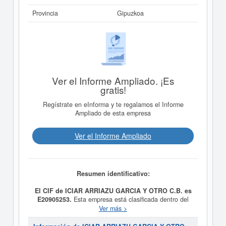
Provincia
Gipuzkoa
Ver el Informe Ampliado. ¡Es
gratis!
Regístrate en eInforma y te regalamos el Informe
Ampliado de esta empresa
Ver el Informe Ampliado
Resumen identificativo:
El CIF de ICIAR ARRIAZU GARCIA Y OTRO C.B. es
E20905253.
Esta empresa está clasificada dentro del
CNAE en la categoría 5630 - Servicios de bebidas.
Ver más >
ICIAR ARRIAZU GARCIA Y OTRO C.B.
se encuentra
dentro de la clasificación SIC con el número 58130000.