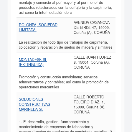
montaje y comercio al por mayor y al por menor de
productos relacionados con la cerrajería y la carpintería,
así como la intermediación de c
AVENIDA CASANOVA
ROLONPA, SOCIEDAD
DE EIRIS, 47, 15009,
LIMITADA.
Coruña (A), CORUÑA
La realización de todo tipo de trabajos de carpintería,
colocación y reparación de suelos de madera y similares
CALLE JUAN FLOREZ,
MONTADESK SL
8, 15004, Coruña (A),
(EXTINGUIDA)
CORUÑA
Promoción y construcción inmobiliaria; servicios
administrativos y contables; así como la promoción de
operaciones mercantiles
CALLE ROBERTO
SOLUCIONES
TOJEIRO DIAZ, 1,
CONSTRUCTIVAS
15009, Coruña (A),
MARINEDA SL
CORUÑA
1. El desarrollo, gestion, funcionamiento y
mantenimiento de empresas de fabricacion y
comercializacion de productos de carpinteria metalica. 2.