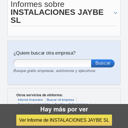
Informes sobre
INSTALACIONES JAYBE
SL
¿Quiere buscar otra empresa?
Busque gratis empresas, autónomos y ejecutivos
Otros servicios de eInforma:
Informe financiero
Buscar nif empresa
Campañas comerciales
Ayudas y Subvenciones
Hay más por ver
Acceso online al RAI
BORME
Cuentas Anuales
Ver Informe de INSTALACIONES JAYBE SL
Últimas actividades buscadas:
CNAE Actividades Administrativas Y Servicios Auxliares