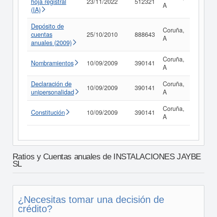
hoja registral
23/11/2022
512321
Consul
A
(IA)
Depósito de
Coruña,
cuentas
25/10/2010
888643
Consul
A
anuales (2009)
Coruña,
Nombramientos
10/09/2009
390141
Consul
A
Declaración de
Coruña,
10/09/2009
390141
Consul
unipersonalidad
A
Coruña,
Constitución
10/09/2009
390141
Consul
A
Ratios y Cuentas anuales de INSTALACIONES JAYBE
SL
¿Necesitas tomar una decisión de
crédito?