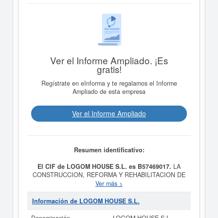
Ver el Informe Ampliado. ¡Es
gratis!
Regístrate en eInforma y te regalamos el Informe
Ampliado de esta empresa
Ver el Informe Ampliado
Resumen identificativo:
El CIF de LOGOM HOUSE S.L. es B57469017.
LA
CONSTRUCCION, REFORMA Y REHABILITACION DE
TODO TIPO DE INMUEBLES. LA COMPRA, VENTA,
Ver más >
PERMUTA, PROMOCION, PARCELACION Y
EXPLOTACION DE TODO TIPO DE FINCAS, TANTO
Información de LOGOM HOUSE S.L.
RUSTICAS COMO URBANAS es el propósito final de la
empresa
LOGOM HOUSE S.L.
, dada de alta el día