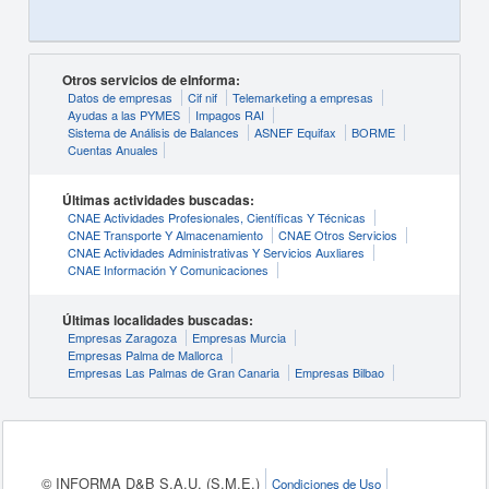
Otros servicios de eInforma:
Datos de empresas
Cif nif
Telemarketing a empresas
Ayudas a las PYMES
Impagos RAI
Sistema de Análisis de Balances
ASNEF Equifax
BORME
Cuentas Anuales
Últimas actividades buscadas:
CNAE Actividades Profesionales, Científicas Y Técnicas
CNAE Transporte Y Almacenamiento
CNAE Otros Servicios
CNAE Actividades Administrativas Y Servicios Auxliares
CNAE Información Y Comunicaciones
Últimas localidades buscadas:
Empresas Zaragoza
Empresas Murcia
Empresas Palma de Mallorca
Empresas Las Palmas de Gran Canaria
Empresas Bilbao
© INFORMA D&B S.A.U. (S.M.E.)
Condiciones de Uso