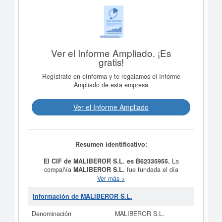
Ver el Informe Ampliado. ¡Es
gratis!
Regístrate en eInforma y te regalamos el Informe
Ampliado de esta empresa
Ver el Informe Ampliado
Resumen identificativo:
El CIF de MALIBEROR S.L. es B62335955.
La
compañía
MALIBEROR S.L.
fue fundada el día
24/07/2000 teniendo como meta social LA VENTA DE
Ver más >
TODA CLASE DE PRENDAS DE VESTIR Y SUS
COMPLEMENTOS.. Está incluida en la clase CNAE
Información de MALIBEROR S.L.
4771 - Comercio al por menor de prendas de vestir.
Dentro de la clasificación de numeración de empresas
Denominación
MALIBEROR S.L.
SIC,
MALIBEROR S.L.
dispone del número 56510000.