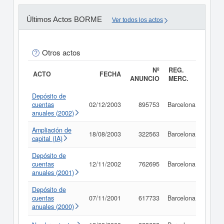
Últimos Actos BORME
Ver todos los actos
Otros actos
Nº
REG.
ACTO
FECHA
ANUNCIO
MERC.
Depósito de
cuentas
02/12/2003
895753
Barcelona
Consu
anuales (2002)
Ampliación de
18/08/2003
322563
Barcelona
Consu
capital (IA)
Depósito de
cuentas
12/11/2002
762695
Barcelona
Consu
anuales (2001)
Depósito de
cuentas
07/11/2001
617733
Barcelona
Consu
anuales (2000)