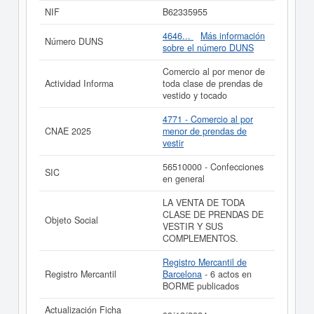
El total de empleados de esta empresa es de 1. Esta
NIF
B62335955
ficha cuenta con 16 consultas, donde el 19/11/2024 se
ha producido la última consulta. Para consultar las
4646...
Más información
Número DUNS
subvenciones que la presente empresa puede solicitar lo
sobre el número DUNS
puede hacer en esta misma página. El patrimonio social
aproximado de esta compañía es de 3.100 a 60.000 €.
Comercio al por menor de
La compañía
MALIBEROR S.L.
está inscrita en el
Actividad Informa
toda clase de prendas de
Registro Mercantil de Barcelona, y tiene publicados en
vestido y tocado
el BORME 6 actos.
4771 - Comercio al por
Si está interesado en conocer más datos de la empresa
CNAE 2025
menor de prendas de
MALIBEROR S.L. puede
acceder inmediatamente a este
vestir
Informe ampliado
de MALIBEROR S.L. y consultar los
resultados de sus años de actividad, así como los
56510000 - Confecciones
SIC
balances y cuentas de resultados disponibles.
en general
La última actualización del informe de empresa se ha
LA VENTA DE TODA
realizado el 09/12/2024.
CLASE DE PRENDAS DE
Objeto Social
VESTIR Y SUS
COMPLEMENTOS.
Registro Mercantil de
Registro Mercantil
Barcelona
- 6 actos en
BORME publicados
Actualización Ficha