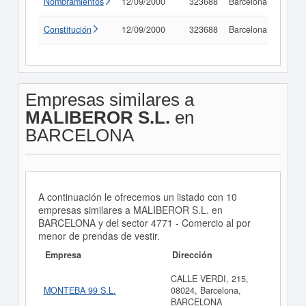
Nombramientos
12/09/2000
323688
Barcelona
Consu
Constitución
12/09/2000
323688
Barcelona
Consu
Empresas similares a
MALIBEROR S.L.
en
BARCELONA
A continuación le ofrecemos un listado con 10
empresas similares a MALIBEROR S.L. en
BARCELONA y del sector 4771 - Comercio al por
menor de prendas de vestir.
Empresa
Dirección
CALLE VERDI, 215,
MONTEBA 99 S.L.
08024, Barcelona,
BARCELONA