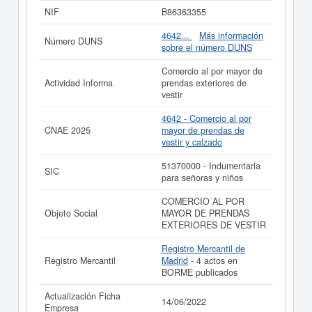
consultado un total de 5. La última consulta ha sido el
NIF
B86363355
08/10/2025. En esta página puede consultar además las
subvenciones a las que puede optar esta empresa. Esta
4642...
Más información
Número DUNS
compañía tiene un rango de capital de 0 a 3.100 €.
sobre el número DUNS
Adscrita en el Registro Mercantil de Madrid, tienen
publicados 4 actos en el BORME.
Comercio al por mayor de
Actividad Informa
prendas exteriores de
Si está interesado en conocer más datos de la empresa
vestir
MARTILLONESCU SL. puede
acceder inmediatamente a
este Informe ampliado
de MARTILLONESCU SL. y
4642 - Comercio al por
consultar los resultados de sus años de actividad, así
CNAE 2025
mayor de prendas de
como los balances y cuentas de resultados disponibles.
vestir y calzado
La última actualización del informe de empresa se ha
51370000 - Indumentaria
realizado el 14/06/2022.
SIC
para señoras y niños
COMERCIO AL POR
Objeto Social
MAYOR DE PRENDAS
EXTERIORES DE VESTIR
Registro Mercantil de
Registro Mercantil
Madrid
- 4 actos en
BORME publicados
Actualización Ficha
14/06/2022
Empresa