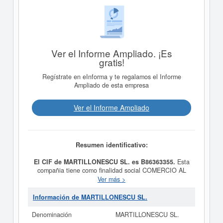
Ver el Informe Ampliado. ¡Es
gratis!
Regístrate en eInforma y te regalamos el Informe
Ampliado de esta empresa
Ver el Informe Ampliado
Resumen identificativo:
El CIF de MARTILLONESCU SL. es B86363355.
Esta
compañia tiene como finalidad social COMERCIO AL
POR MAYOR DE PRENDAS EXTERIORES DE VESTIR,
Ver más >
teniendo como fecha de su constitución el día
23/12/2011. El CNAE que tiene es 4642 - Comercio al
Información de MARTILLONESCU SL.
por mayor de prendas de vestir y calzado. El número del
SIC correspondiente a la empresa
MARTILLONESCU
Denominación
MARTILLONESCU SL.
SL.
es el 51370000. Esta ficha de empresa se ha