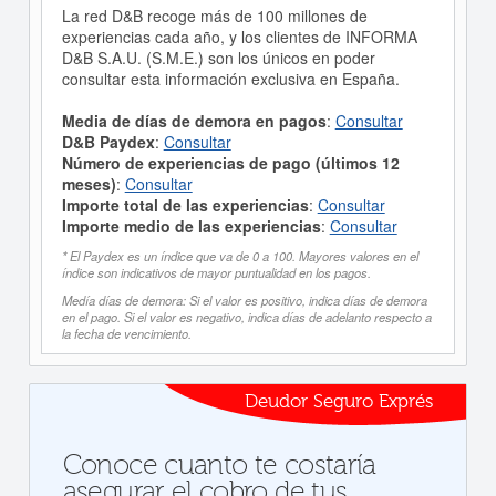
La red D&B recoge más de 100 millones de
experiencias cada año, y los clientes de INFORMA
D&B S.A.U. (S.M.E.) son los únicos en poder
consultar esta información exclusiva en España.
Media de días de demora en pagos
:
Consultar
D&B Paydex
:
Consultar
Número de experiencias de pago (últimos 12
meses)
:
Consultar
Importe total de las experiencias
:
Consultar
Importe medio de las experiencias
:
Consultar
* El Paydex es un índice que va de 0 a 100. Mayores valores en el
índice son indicativos de mayor puntualidad en los pagos.
Medía días de demora: Si el valor es positivo, indica días de demora
en el pago. Si el valor es negativo, indica días de adelanto respecto a
la fecha de vencimiento.
Deudor Seguro Exprés
Conoce cuanto te costaría
asegurar el cobro de tus