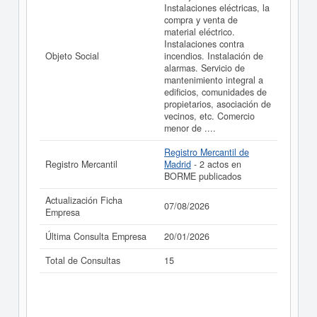
METALICAS HUERTA GARCIA SL. puede
acceder
Instalaciones eléctricas, la
inmediatamente a este Informe ampliado
de
compra y venta de
METALICAS HUERTA GARCIA SL. y consultar los
material eléctrico.
resultados de sus años de actividad, así como los
Instalaciones contra
balances y cuentas de resultados disponibles.
Objeto Social
incendios. Instalación de
alarmas. Servicio de
La última actualización del informe de empresa se ha
mantenimiento integral a
realizado el 07/08/2026.
edificios, comunidades de
propietarios, asociación de
vecinos, etc. Comercio
menor de ....
Registro Mercantil de
Registro Mercantil
Madrid
- 2 actos en
BORME publicados
Actualización Ficha
07/08/2026
Empresa
Última Consulta Empresa
20/01/2026
Total de Consultas
15