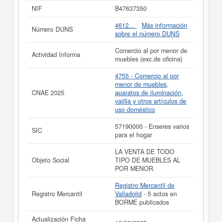
correspondiente a la actividad 57190000. La ficha
NIF
B47637350
contabiliza un total de 12 consultas. La última
visualización es del 09/05/2025. Esta empresa y otras
4612...
Más información
Número DUNS
similiares pueden aspirar a algunas subvenciones.
sobre el número DUNS
Descubra a cuales desde aquí. Su capital se sitúa
alrededor de 3.100 a 60.000 €. El número de actos
Comercio al por menor de
Actividad Informa
publicados en el BORME sobre esta empresa es de 5 y
muebles (exc.de oficina)
figura en el Registro Mercantil de Valladolid.
4755 - Comercio al por
Si está interesado en conocer más datos de la empresa
menor de muebles,
MUEBLES MIGARPO SL puede
acceder
CNAE 2025
aparatos de iluminación,
inmediatamente a este Informe ampliado
de MUEBLES
vajilla y otros artículos de
MIGARPO SL y consultar los resultados de sus años de
uso doméstico
actividad, así como los balances y cuentas de
resultados disponibles.
57190000 - Enseres varios
SIC
para el hogar
La última actualización del informe de empresa se ha
realizado el 18/06/2025.
LA VENTA DE TODO
Objeto Social
TIPO DE MUEBLES AL
POR MENOR.
Registro Mercantil de
Registro Mercantil
Valladolid
- 5 actos en
BORME publicados
Actualización Ficha