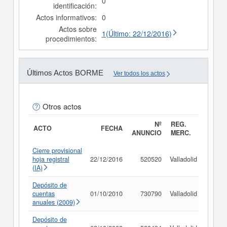
0
identificación:
Actos informativos:
0
Actos sobre
1(Último: 22/12/2016)
procedimientos:
Últimos Actos BORME
Ver todos los actos
Otros actos
Nº
REG.
ACTO
FECHA
ANUNCIO
MERC.
Cierre provisional
hoja registral
22/12/2016
520520
Valladolid
Consu
(IA)
Depósito de
cuentas
01/10/2010
730790
Valladolid
Consu
anuales (2009)
Depósito de