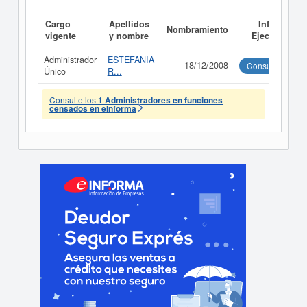
Cargo
Apellidos
Informe
Nombramiento
vigente
y nombre
Ejecutivo
Administrador
ESTEFANIA
18/12/2008
Consultar
Único
R...
Consulte los
1 Administradores en funciones
censados en eInforma