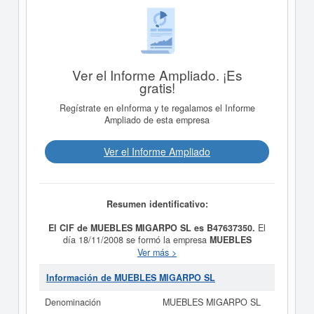
Ver el Informe Ampliado. ¡Es
gratis!
Regístrate en eInforma y te regalamos el Informe
Ampliado de esta empresa
Ver el Informe Ampliado
Resumen identificativo:
El CIF de MUEBLES MIGARPO SL es B47637350.
El
día 18/11/2008 se formó la empresa
MUEBLES
MIGARPO SL
con la finalidad de LA VENTA DE TODO
Ver más >
TIPO DE MUEBLES AL POR MENOR.. Está dentro de
la categoría CNAE 4755 - Comercio al por menor de
Información de MUEBLES MIGARPO SL
muebles, aparatos de iluminación, vajilla y otros
artículos de uso doméstico. La empresa
MUEBLES
Denominación
MUEBLES MIGARPO SL
MIGARPO SL
se encuentra en la clasificación SIC