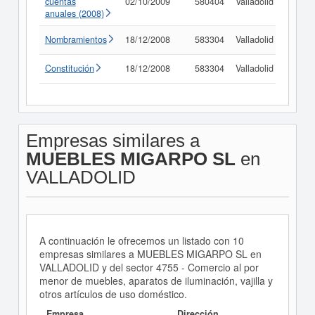
cuentas
02/10/2009
580404
Valladolid
Consu
anuales (2008)
Nombramientos
18/12/2008
583304
Valladolid
Consu
Constitución
18/12/2008
583304
Valladolid
Consu
Empresas similares a
MUEBLES MIGARPO SL
en
VALLADOLID
A continuación le ofrecemos un listado con 10
empresas similares a MUEBLES MIGARPO SL en
VALLADOLID y del sector 4755 - Comercio al por
menor de muebles, aparatos de iluminación, vajilla y
otros artículos de uso doméstico.
Empresa
Dirección