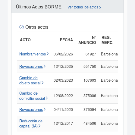
Últimos Actos BORME
Ver todos los actos
Otros actos
Nº
REG.
ACTO
FECHA
ANUNCIO
MERC.
Nombramientos
06/02/2026
61927
Barcelona
Consu
Revocaciones
12/12/2025
551750
Barcelona
Consu
Cambio de
02/03/2023
107603
Barcelona
Consu
objeto social
Cambio de
12/08/2022
375006
Barcelona
Consu
domicilio social
Revocaciones
04/11/2020
376094
Barcelona
Consu
Reducción de
12/12/2017
484506
Barcelona
Consu
capital (IA)