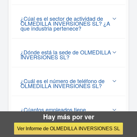
¿Cúal es el sector de actividad de
OLMEDILLA INVERSIONES SL? ¿A
que industria pertenece?
¿Dónde está la sede de OLMEDILLA
INVERSIONES SL?
¿Cuál es el número de teléfono de
OLMEDILLA INVERSIONES SL?
¿Cúantos empleados tiene
OLMEDILLA INVERSIONES SL?
Hay más por ver
Ver Informe de OLMEDILLA INVERSIONES SL