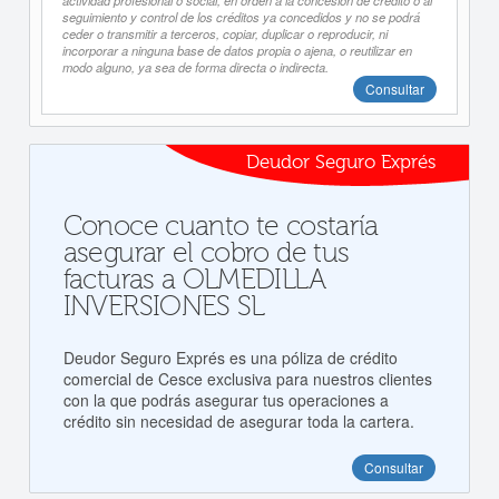
actividad profesional o social, en orden a la concesión de crédito o al
seguimiento y control de los créditos ya concedidos y no se podrá
ceder o transmitir a terceros, copiar, duplicar o reproducir, ni
incorporar a ninguna base de datos propia o ajena, o reutilizar en
modo alguno, ya sea de forma directa o indirecta.
Consultar
Deudor Seguro Exprés
Conoce cuanto te costaría
asegurar el cobro de tus
facturas a OLMEDILLA
INVERSIONES SL
Deudor Seguro Exprés es una póliza de crédito
comercial de Cesce exclusiva para nuestros clientes
con la que podrás asegurar tus operaciones a
crédito sin necesidad de asegurar toda la cartera.
Consultar