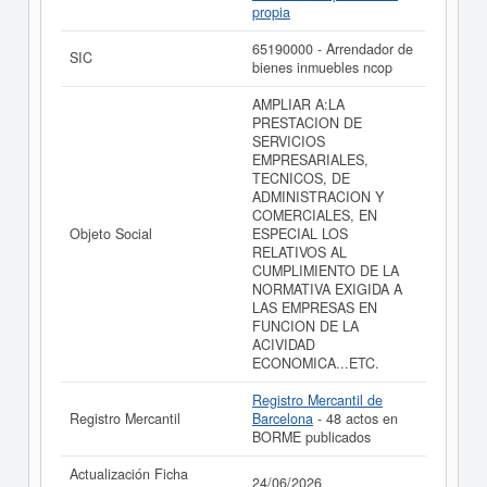
OLMEDILLA INVERSIONES SL y consultar los
propia
resultados de sus años de actividad, así como los
balances y cuentas de resultados disponibles.
65190000 - Arrendador de
SIC
bienes inmuebles ncop
La última actualización del informe de empresa se ha
realizado el 24/06/2026.
AMPLIAR A:LA
PRESTACION DE
SERVICIOS
EMPRESARIALES,
TECNICOS, DE
ADMINISTRACION Y
COMERCIALES, EN
Objeto Social
ESPECIAL LOS
RELATIVOS AL
CUMPLIMIENTO DE LA
NORMATIVA EXIGIDA A
LAS EMPRESAS EN
FUNCION DE LA
ACIVIDAD
ECONOMICA...ETC.
Registro Mercantil de
Registro Mercantil
Barcelona
- 48 actos en
BORME publicados
Actualización Ficha
24/06/2026