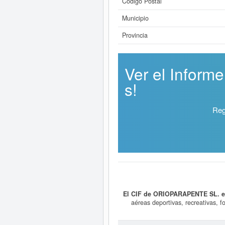
Código Postal
Municipio
Provincia
Ver el Infor
s!
Reg
El CIF de ORIOPARAPENTE SL. e
aéreas deportivas, recreativas, fo
Vuelos en parapente, incluyendo vue
alta esta empresa es 9329 -