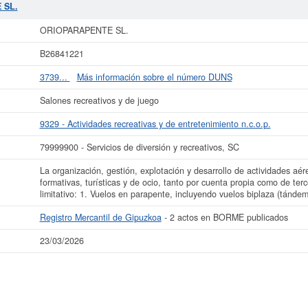
 el número 79999900. Si quiere consultar qué subvenciones puede llegar a ped
 SL.
al de esta empresa es de 0 a 3.100 €. El BORME tiene publicados 2 actos y est
Gipuzkoa.
ORIOPARAPENTE SL.
cer más datos de la empresa ORIOPARAPENTE SL. puede
acceder inmediatament
B26841221
ORIOPARAPENTE SL.
3739...
Más información sobre el número DUNS
La última actualización del informe de empresa se ha realizado el 23/03/2026.
Salones recreativos y de juego
9329 - Actividades recreativas y de entretenimiento n.c.o.p.
79999900 - Servicios de diversión y recreativos, SC
La organización, gestión, explotación y desarrollo de actividades aére
formativas, turísticas y de ocio, tanto por cuenta propia como de terce
limitativo: 1. Vuelos en parapente, incluyendo vuelos biplaza (tándem
Registro Mercantil de Gipuzkoa
- 2 actos en BORME publicados
23/03/2026