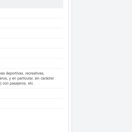
ir esta empresa, puede hacerlo en
á afiliada al Registro Mercantil de
e a este Informe ampliado
de
as deportivas, recreativas,
ros, y en particular, sin carácter
) con pasajeros, etc