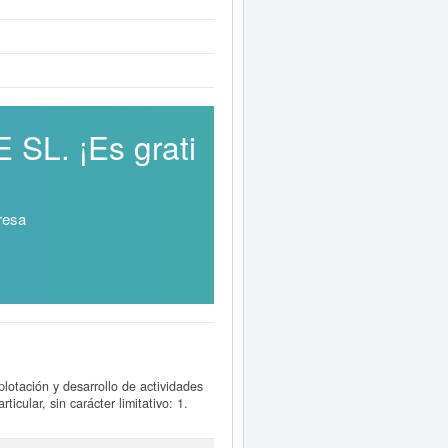
SL. ¡Es grati
resa
lotación y desarrollo de actividades
icular, sin carácter limitativo: 1.
ategoría CNAE en la que está dada de
n Industrial Estándar o SIC,