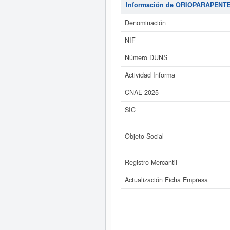
ORIOPARAPENTE SL.
cuenta con
Información de ORIOPARAPENTE
esta misma web. El patrimonio soci
Denominación
Si está interesado en cono
NIF
Número DUNS
Actividad Informa
CNAE 2025
SIC
Objeto Social
Registro Mercantil
Actualización Ficha Empresa