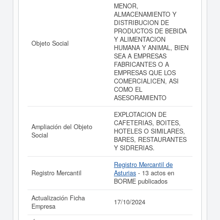
de resultados disponibles.
MENOR,
ALMACENAMIENTO Y
La última actualización del informe de empresa se ha
DISTRIBUCION DE
realizado el 17/10/2024.
PRODUCTOS DE BEBIDA
Y ALIMENTACION
Objeto Social
HUMANA Y ANIMAL, BIEN
SEA A EMPRESAS
FABRICANTES O A
EMPRESAS QUE LOS
COMERCIALICEN, ASI
COMO EL
ASESORAMIENTO
EXPLOTACION DE
CAFETERIAS, BOITES,
Ampliación del Objeto
HOTELES O SIMILARES,
Social
BARES, RESTAURANTES
Y SIDRERIAS.
Registro Mercantil de
Registro Mercantil
Asturias
- 13 actos en
BORME publicados
Actualización Ficha
17/10/2024
Empresa