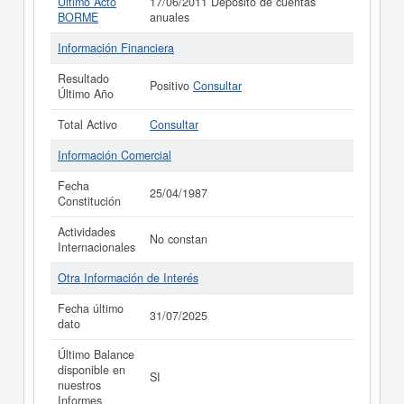
Último Acto
17/06/2011 Depósito de cuentas
BORME
anuales
Información Financiera
Resultado
Positivo
Consultar
Último Año
Total Activo
Consultar
Información Comercial
Fecha
25/04/1987
Constitución
Actividades
No constan
Internacionales
Otra Información de Interés
Fecha último
31/07/2025
dato
Último Balance
disponible en
SI
nuestros
Informes