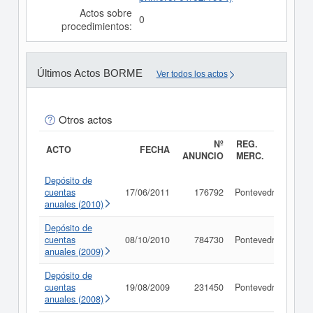
Actos sobre
0
procedimientos:
Últimos Actos BORME
Ver todos los actos
Otros actos
Nº
REG.
ACTO
FECHA
ANUNCIO
MERC.
Depósito de
cuentas
17/06/2011
176792
Pontevedra
Con
anuales (2010)
Depósito de
cuentas
08/10/2010
784730
Pontevedra
Con
anuales (2009)
Depósito de
cuentas
19/08/2009
231450
Pontevedra
Con
anuales (2008)