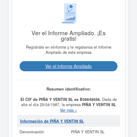
Ver el Informe Ampliado. ¡Es
gratis!
Regístrate en eInforma y te regalamos el Informe
Ampliado de esta empresa
Ver el Informe Ampliado
Resumen identificativo:
El CIF de PIÑA Y VENTIN SL es B36649556.
Dada de
alta el día 25/04/1987, la empresa
PIÑA Y VENTIN SL
tiene como propósito Cafés y bares. Su CNAE es 5630 -
Ver más >
Servicios de bebidas. Esta empresa está incluida dentro
de la categoría SIC 58130000. La última consulta de
Información de PIÑA Y VENTIN SL
esta empresa ha sido el 04/11/2024, acumulando un
total de 85 consultas. Si desea saber las subvenciones
Denominación
PIÑA Y VENTIN SL
a las que esta empresa puede aspirar, en esta web