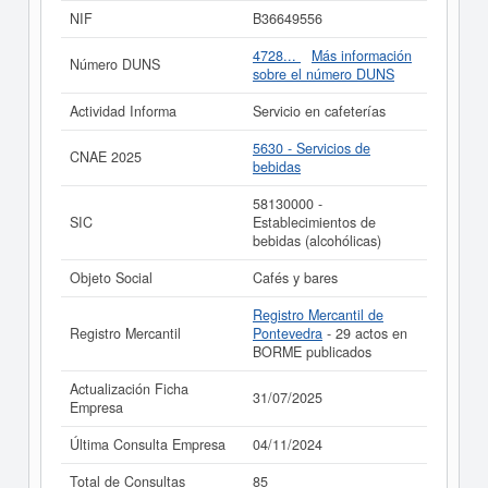
puede consultarlo. Esta compañia sitúa su capital
NIF
B36649556
alrededor de unas cifras de 3.100 a 60.000 €. El
apartado en el que está inscrita la empresa
PIÑA Y
4728...
Más información
Número DUNS
VENTIN SL
en el Registro Mercantil es Pontevedra. Se
sobre el número DUNS
reflejan 29 actos en el BORME.
Actividad Informa
Servicio en cafeterías
Si está interesado en conocer más datos de la empresa
PIÑA Y VENTIN SL puede
acceder inmediatamente a
5630 - Servicios de
CNAE 2025
este Informe ampliado
de PIÑA Y VENTIN SL y
bebidas
consultar los resultados de sus años de actividad, así
como los balances y cuentas de resultados disponibles.
58130000 -
SIC
Establecimientos de
La última actualización del informe de empresa se ha
bebidas (alcohólicas)
realizado el 31/07/2025.
Objeto Social
Cafés y bares
Registro Mercantil de
Registro Mercantil
Pontevedra
- 29 actos en
BORME publicados
Actualización Ficha
31/07/2025
Empresa
Última Consulta Empresa
04/11/2024
Total de Consultas
85