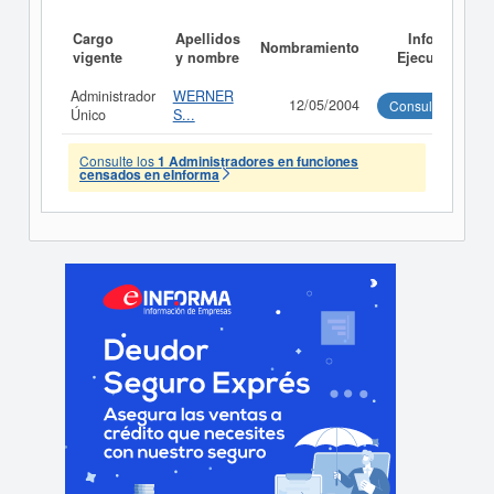
Cargo
Apellidos
Informe
Nombramiento
vigente
y nombre
Ejecutivo
Administrador
WERNER
12/05/2004
Consultar
Único
S...
Consulte los
1 Administradores en funciones
censados en eInforma