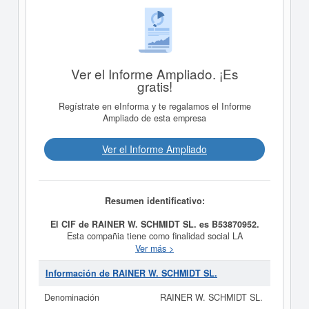
Ver el Informe Ampliado. ¡Es
gratis!
Regístrate en eInforma y te regalamos el Informe
Ampliado de esta empresa
Ver el Informe Ampliado
Resumen identificativo:
El CIF de RAINER W. SCHMIDT SL. es B53870952.
Esta compañia tiene como finalidad social LA
PROMOCION, CONSTRUCCION Y REALIZACION DE
Ver más >
PARCELACIONES, URBANIZACIONES Y
EDIFICACIONES, ASI COMO LA ADQUISICION Y
Información de RAINER W. SCHMIDT SL.
ENAJENACION DE INMUEBLES Y LA PROMOCION
INMOBILIARIA, teniendo como fecha de su constitución
Denominación
RAINER W. SCHMIDT SL.
el día 15/03/2004. El CNAE que tiene es 6811 -